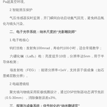
Pa超真空环境。
2.智能泄压保护
气压传感器实时监测，开门瞬间自动启动氮气回充，避免样品氧
化与镜头污染。
二、电子光学系统：纳米尺度的“光影雕刻师”
1.电子枪核心
钨灯丝枪：发射角100mrad，寿命约100小时，适合常规教学；
六硼化镧（LaB₆）枪：亮度提升10倍，分辨率达5nm，用于半
导体检测；
场发射枪（FEG）：能谱分辨率<1eV，支持原子级成像（如石
墨烯层数分辨）。
2.电磁透镜组
聚光镜与物镜采用双极线圈设计，通过DSP控制器动态调节焦距
（0.5-30mm），消除像散误差≤3%。
三、探测与成像系统：信号转化的“纳米翻译官”