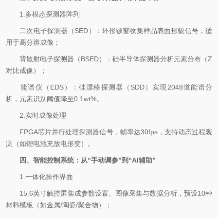
1.多模态探测器阵列
二次电子探测器（SED）：环形铍窗收集样品表面形貌信号，适
用于高分辨成像；
背散射电子探测器（BSED）：硅半导体探测器分析元素分布（Z
对比成像）；
能谱仪（EDS）：硅漂移探测器（SDD）实现2048道能谱分
析，元素识别阈值降至0.1wt%。
2.实时成像处理
FPGA芯片并行处理探测器信号，帧率达30fps，支持动态过程观
测（如锂电池充放电形变）。
四、智能控制系统：从“手动调参”到“AI辅助”
1.一体化操作界面
15.6英寸触控屏集成参数设置、图像采集与数据分析，预设10种
材料模板（如金属/陶瓷/聚合物）；