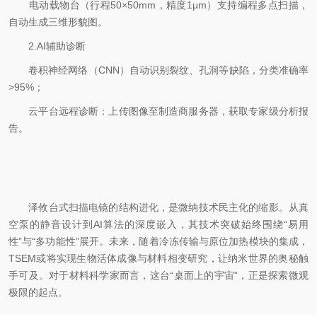
电动载物台（行程50×50mm，精度1μm）支持编程多点扫描，
自动生成三维形貌图。
2.AI辅助诊断
卷积神经网络（CNN）自动识别裂纹、孔洞等缺陷，分类准确率
>95%；
云平台远程诊断：上传图像至制造商服务器，获取专家级分析报
告。
泽攸台式扫描电镜的结构进化，是微纳技术民主化的缩影。从真
空泵的静音设计到AI算法的深度嵌入，其技术突破始终围绕“易用
性”与“多功能性”展开。未来，随着冷冻传输与原位加热模块的集成，
TSEM或将实现生物活体成像与材料相变研究，让纳米世界的奥秘触
手可及。对于材料科学家而言，这台“桌面上的宇宙”，正是探索微观
极限的起点。