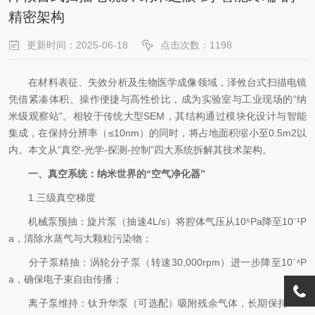
精密架构
更新时间：2025-06-18
点击次数：1198
在材料表征、失效分析及生物医学成像领域，泽攸台式扫描电镜
凭借紧凑体积、操作便捷与高性价比，成为实验室与工业现场的“纳
米级观察站”。相较于传统大型SEM，其结构通过模块化设计与智能
集成，在保持分辨率（≤10nm）的同时，将占地面积缩小至0.5m2以
内。本文从“真空-光学-探测-控制”四大系统拆解其技术架构。
一、真空系统：纳米世界的“空气净化器”
1.三级真空梯度
机械泵预抽：旋片泵（抽速4L/s）将腔体气压从10⁵Pa降至10⁻¹P
a，清除水蒸气与大颗粒污染物；
分子泵精抽：涡轮分子泵（转速30,000rpm）进一步降至10⁻⁴P
a，确保电子束自由传播；
离子泵维持：钛升华泵（可选配）吸附残余气体，长期保持10⁻⁶