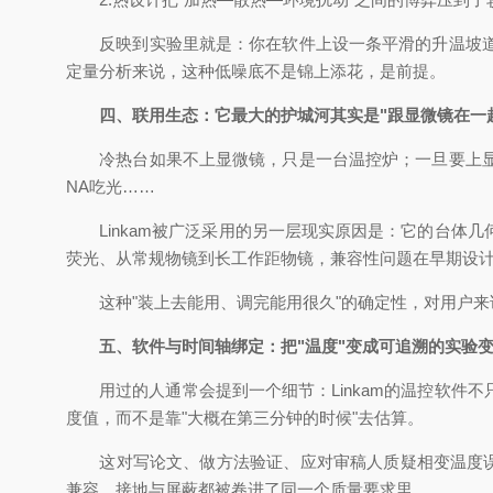
反映到实验里就是：你在软件上设一条平滑的升温坡道，
定量分析来说，这种低噪底不是锦上添花，是前提。
四、联用生态：它最大的护城河其实是"跟显微镜在一
冷热台如果不上显微镜，只是一台温控炉；一旦要上显微
NA吃光……
Linkam被广泛采用的另一层现实原因是：它的台体几
荧光、从常规物镜到长工作距物镜，兼容性问题在早期设
这种"装上去能用、调完能用很久"的确定性，对用户来
五、软件与时间轴绑定：把"温度"变成可追溯的实验
用过的人通常会提到一个细节：Linkam的温控软件
度值，而不是靠"大概在第三分钟的时候"去估算。
这对写论文、做方法验证、应对审稿人质疑相变温度误差
兼容、接地与屏蔽都被卷进了同一个质量要求里。