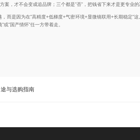
算方案，才不会变成追品牌；三个都是"否"，把钱省下来才是更专业的
越，而是因为在"高精度+低梯度+气密环境+显微镜联用+长期稳定"
"或"国产情怀"任一方带着走。
用途与选购指南