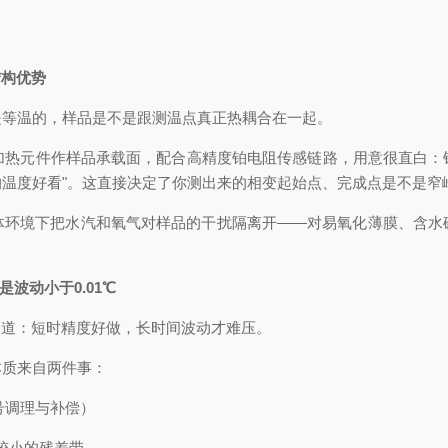
结构优势
是等温的，样品是不是跟测温点真正热耦合在一起。
质加热元件作样品承载面，配合高精度铂电阻传感链路，用意很直白
平均温度好看"。这直接决定了你测出来的相变起始点、完成点是不是窄
境下把水汽和氧气对样品的干扰隔离开——对易氧化薄膜、含水
波动小于0.01℃
知道：短时精度好做，长时间波动才难压。
本质来自两件事：
号调理与补偿）
较小的残差带