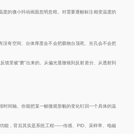
温度的微小抖动画面忽明忽暗。对需要逐帧标注相变温度的
有没有空间、台体厚度会不会把载物台顶死、光孔会不会把
反馈里被"磨"出来的。从偏光显微镜到反射差分、从透射到
根时间轴。你能把某一帧微观形貌的变化钉回一个具体的温
能，背后其实是系统工程——传感、PID、采样率、电磁