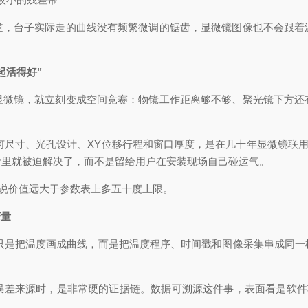
台子实际走的曲线没有频繁微调的锯齿，显微镜图像也不会跟着
起活得好"
镜，就立刻变成空间竞赛：物镜工作距离够不够、聚光镜下方还
何尺寸、光孔设计、XY位移行程和窗口厚度，是在几十年显微镜联用
计里就被迫解决了，而不是留给用户在安装现场自己碰运气。
说价值远大于参数表上多五十度上限。
变量
不只是把温度画成曲线，而是把温度程序、时间戳和图像采集串成同一
来源时，是非常硬的证据链。数据可溯源这件事，表面看是软件功