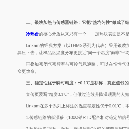
二、银块加热与传感器链路：它把"热均匀性"做成了
冷热台
的核心矛盾从来只有一个——加热块表面是不
Linkam的经典方案（以THMS系列为代表）采用银
异压下去，让样品区温度分布更接近"同一个温度"而非"
再叠加密闭气密腔室与可控气氛通路，可以在惰性气体环
窄更致命。
三、稳定性优于瞬时精度：±0.1℃是标称，真正值钱的是
宣传页爱写"精度0.1℃"，但做过连续升降温观测的人
Linkam在多个系列上标注的温度稳定性优于0.01℃，
1.传感链路的低漂移（100Ω铂RTD配合相对稳定的信
2.热设计把"加热—散热—环境扰动"之间的博弈压到了