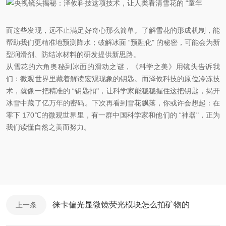
而这些发现，远不止满足好奇心那么简单。了解雪花的形成机制，能
帮助我们更精准地预测降水；破解冰面 “预融化" 的秘密，可能会为新
型润滑剂、防结冰材料的研发提供新思路。
从雪花的六角奥秘到冰面的滑动之谜，《科学之美》用镜头告诉我
们：微观世界里藏着解读宏观现象的钥匙。而泽攸科技的原位冷冻技
术，就像一把精准的 “钥匙扣"，让科学家能稳稳握住这把钥匙，揭开
冰雪中藏了亿万年的密码。下次再看到雪花飘落，你或许会想起：在
零下 170℃的微观世界里，有一群中国科学家和他们的 “神器"，正为
我们读懂自然之美而努力。
徕卡偏光显微镜荧光模块怎么拍矿物的
上一条