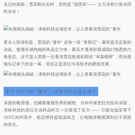
见过的画面：雪花刚出生时，竟然是 “混搭风"—— 立方冰和六角冰同
时存在！
更令人惊讶的是，雪花的 “童年" 还有一段 “变形记"：最初是无定形的
冰晶，慢慢长成纯相的单晶立方体，最后才逐渐舒展成我们熟悉的六
角形态。这可是人类第一次看清雪花形成初期的 “本真模样"，而央视
镜头记录下的这一幕，背后正是原位冷冻技术的硬核支撑。
零下 153℃的 “魔法"：冰面为什么这么滑？
冰面的顺滑感，也藏着微观世界的秘密。当科学家把目光投向冰面，
泽攸科技的原位冷冻样品杆又一次展现了实力 —— 它能在低至零下
153℃的环境中，稳定维持超低温状态，让电镜清晰观测到分子层面
的变化。