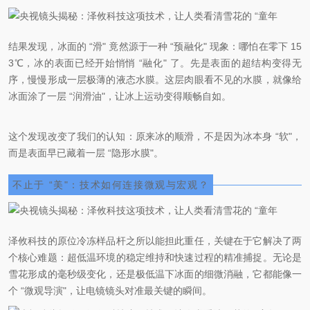
结果发现，冰面的 “滑" 竟然源于一种 “预融化" 现象：哪怕在零下 15
3℃，冰的表面已经开始悄悄 “融化" 了。先是表面的超结构变得无
序，慢慢形成一层极薄的液态水膜。这层肉眼看不见的水膜，就像给
冰面涂了一层 “润滑油"，让冰上运动变得顺畅自如。
这个发现改变了我们的认知：原来冰的顺滑，不是因为冰本身 “软"，
而是表面早已藏着一层 “隐形水膜"。
不止于 “美"：技术如何连接微观与宏观？
泽攸科技的原位冷冻样品杆之所以能担此重任，关键在于它解决了两
个核心难题：超低温环境的稳定维持和快速过程的精准捕捉。无论是
雪花形成的毫秒级变化，还是极低温下冰面的细微消融，它都能像一
个 “微观导演"，让电镜镜头对准最关键的瞬间。