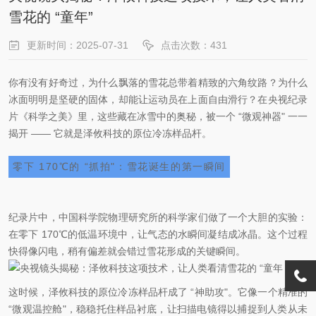
雪花的 “童年”
更新时间：2025-07-31
点击次数：431
你有没有好奇过，为什么飘落的雪花总带着精致的六角纹路？为什么
冰面明明是坚硬的固体，却能让运动员在上面自由滑行？在央视纪录
片《科学之美》里，这些藏在冰雪中的奥秘，被一个 “微观神器" 一一
揭开 —— 它就是泽攸科技的原位冷冻样品杆。
零下 170℃的 “抓拍"：雪花诞生的第一瞬间
纪录片中，中国科学院物理研究所的科学家们做了一个大胆的实验：
在零下 170℃的低温环境中，让气态的水瞬间凝结成冰晶。这个过程
快得像闪电，稍有偏差就会错过雪花形成的关键瞬间。
这时候，泽攸科技的原位冷冻样品杆成了 “神助攻"。它像一个精准的
“微观温控舱"，稳稳托住样品衬底，让扫描电镜得以捕捉到人类从未