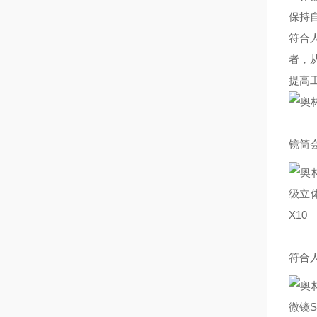
保持
符合
者，
提高
镜筒
符合