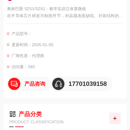
奥林巴斯 SZ51/SZ61：教学实训立体显微镜
在半导体芯片研发与制造环节，对晶圆表面缺陷、封装结构的微
观检测是保障芯片性能的关键。奥林巴斯激光共聚焦显微镜 OLS
5100，凭借高精度三维成像与稳定的工业适配性，成为半导体领
产品型号：
域微观检测的实用设备。
更新时间：2026-01-05
厂商性质：代理商
访问量：340
17701039158
产品咨询
产品分类
PRODUCT CLASSIFICATION