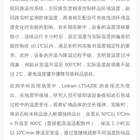
双回路温控系统，主回路负责精准控制样品区域温度，副
回路实时监测腔体温度，两者相互配合可有效抵消环境温
度变化对实验的影响。在长期实验中，设备的温度漂移量
较小，连续运行 8 小时后，设定温度与实际温度的偏差仍
能控制在 ±0.1℃以内，满足长时间实验对温度稳定性的要
求。此外，设备的升温与降温过程平稳，无明显温度过冲
现象，例如从室温升温至 300℃时，实际温度超调量不超
过 2℃，避免温度骤升骤降导致样品损坏。
在跨学科应用场景中，Linkam LTS420E 的表现尤为突
出。在地质学领域，研究人员可借助该设备模拟岩石形成
过程中的温度变化，观察矿物晶体的生长规律。实验时，
将岩石粉末样品放入耐腐蚀样品台，设置从 50℃以 5℃/mi
n 升温至 800℃（需搭配高温适配附件），保温 2 小时后
以 10℃/min 降温至室温，通过显微镜观察不同温度阶段晶