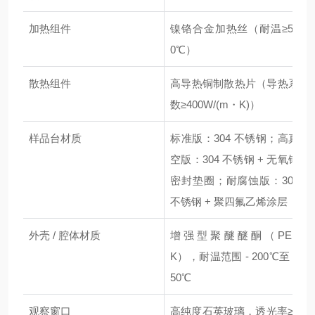
加热组件
镍铬合金加热丝（耐温≥50
0℃）
散热组件
高导热铜制散热片（导热系
数≥400W/(m・K)）
样品台材质
标准版：304 不锈钢；高真
空版：304 不锈钢 + 无氧铜
密封垫圈；耐腐蚀版：304
不锈钢 + 聚四氟乙烯涂层
外壳 / 腔体材质
增强型聚醚醚酮（PEE
K），耐温范围 - 200℃至 4
50℃
观察窗口
高纯度石英玻璃，透光率≥9