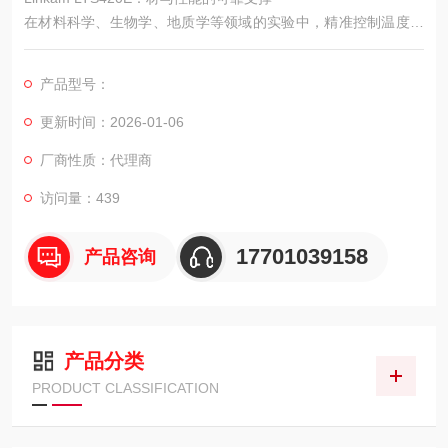
在材料科学、生物学、地质学等领域的实验中，精准控制温度变
化对观察样本特性至关重要。Linkam 推出的 LTS420E 冷热台，
凭借稳定的温控性能、优质的用材以及丰富的功能，成为众多实
产品型号：
验室开展温控实验的可靠选择，为科研人员探索样本在不同温度
环境下的变化提供有力支持。
更新时间：2026-01-06
厂商性质：代理商
访问量：439
17701039158
产品咨询
产品分类
PRODUCT CLASSIFICATION