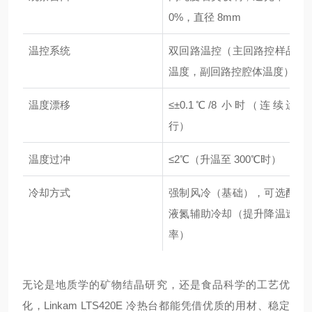
0%，直径 8mm
温控系统
双回路温控（主回路控样品
温度，副回路控腔体温度）
温度漂移
≤±0.1℃/8 小时（连续运
行）
温度过冲
≤2℃（升温至 300℃时）
冷却方式
强制风冷（基础），可选配
液氮辅助冷却（提升降温速
率）
无论是地质学的矿物结晶研究，还是食品科学的工艺优
化，Linkam LTS420E 冷热台都能凭借优质的用材、稳定