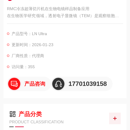
RMC冷冻超薄切片机在生物电镜样品制备应用
在生物医学研究领域，透射电子显微镜（TEM）是观察细胞超微
结构的重要工具，而高质量的超薄切片是TEM观察的前提。RMC
LN-Ultra超薄切片机在此流程中扮演着关键角色，其常规定温和
产品型号：LN Ultra
低温切片能力满足了多种生物样品的制备需求。
更新时间：2026-01-23
厂商性质：代理商
访问量：355
17701039158
产品咨询
产品分类
PRODUCT CLASSIFICATION