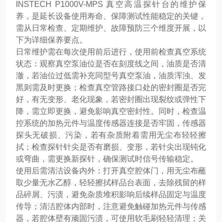
INSTECH P1000V-MPS 真空高温探针台的维护保
养，是延长设备使用寿命、保障测试性能稳定的关键，
需从日常检查、定期维护、故障预防三个维度开展，以
下为详细保养要点。
日常维护需在每次使用前后进行，使用前检查真空系统
状态：观察真空泵油位是否在刻度线之间，油质是否清
澈，若油位过低需补充同型号真空泵油，油质浑浊、发
黑则需及时更换；检查真空管路接口处的密封圈是否完
好，有无变形、老化现象，若密封圈出现裂纹或弹性下
降，需立即更换，避免影响真空密封性。同时，检查温
控系统的加热元件与温度传感器连接是否牢固，传感器
探头无破损、污染，若有杂质附着需用无尘布轻轻擦
拭；检查探针针尖是否有磨损、变形，若针尖出现钝化
或弯曲，需更换新探针，确保测试时信号传输稳定。
使用后需清洁设备内外：打开真空腔体门，用无尘布蘸
取少量无水乙醇，轻轻擦拭样品台表面，去除残留的样
品碎屑、污渍，避免杂质堆积影响后续样品固定与温度
传导；清洁腔体内部时，注意避免触碰加热元件与传感
器，若腔体壁有顽固污渍，可使用软毛刷轻轻清理；关