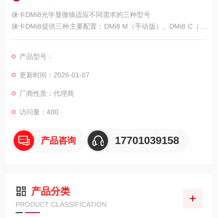
徕卡DMi8光学显微镜适应不同需求的三种型号
徕卡DMi8提供三种主要配置：DMi8 M（手动版）、DMi8 C（编
码版）和DMi8 A（自动版），满足不同用户群体的需求和预算。
这种清晰的型号划分让用户可以根据当前的任务复杂度、人员操
产品型号：
作水平及资金预算做出合适的选择，避免了功能过剩或不足的困
扰。
更新时间：2026-01-07
厂商性质：代理商
访问量：400
17701039158
产品咨询
产品分类
PRODUCT CLASSIFICATION