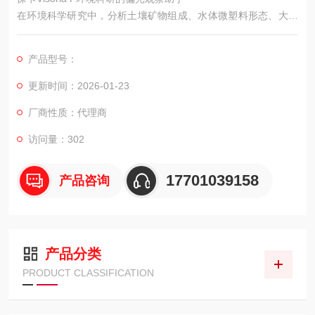
在环境科学研究中，分析土壤矿物组成、水体微塑料形态、大气
颗粒物特性等，都需要借助偏光显微镜捕捉样品的细微光学特
征。徕卡研究级偏光显微镜 Visoria P，凭借对多样环境样品的适
产品型号：
配能力与稳定的成像表现，为环境科研人员提供可靠的观察工
具，助力揭示环境变化的内在规律。
更新时间：2026-01-23
厂商性质：代理商
访问量：302
17701039158
产品咨询
产品分类
PRODUCT CLASSIFICATION