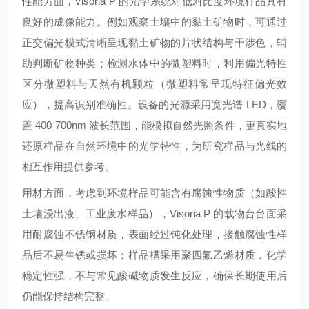
性能方面，Visoria P 的光学系统对低对比度环境样品具有
良好的成像能力。例如观察土壤中的黏土矿物时，可通过
正交偏光模式清晰呈现黏土矿物的片状结构与干涉色，辅
助判断矿物种类；检测水体中的微塑料时，利用偏光特性
区分微塑料与天然有机颗粒（微塑料常呈现特征偏光效
应），提高识别准确性。设备的光源采用宽光谱 LED，覆
盖 400-700nm 波长范围，能模拟自然光照条件，更真实地
还原样品在自然环境中的光学特性，为研究样品与光线的
相互作用提供参考。
用材方面，考虑到环境样品可能含有腐蚀性物质（如酸性
土壤浸出液、工业废水样品），Visoria P 的载物台台面采
用耐腐蚀不锈钢材质，表面经过钝化处理，接触腐蚀性样
品后不易生锈或损坏；样品槽采用聚四氟乙烯材质，化学
稳定性强，不与常见酸碱物质发生反应，确保长期使用后
仍能保持结构完整。