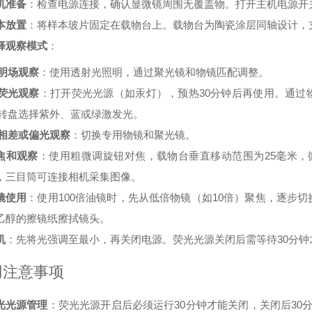
机准备
：检查电源连接，确认显微镜周围无覆盖物。打开主机电源开
本放置
：将样本玻片固定在载物台上。载物台为陶瓷涂层同轴设计，
择观察模式
：
明场观察
：使用透射光照明，通过聚光镜和物镜匹配调整。
荧光观察
：打开荧光光源（如汞灯），预热30分钟后再使用。通过
转盘选择紫外、蓝或绿激发光。
相差或偏光观察
：切换专用物镜和聚光镜。
焦和观察
：使用粗微调旋钮对焦，载物台垂直移动范围为25毫米，
，三目筒可连接相机采集图像。
镜使用
：使用100倍油镜时，先从低倍物镜（如10倍）聚焦，逐步
乙醇的擦镜纸擦拭镜头。
机
：先将光强调至最小，再关闭电源。荧光光源关闭后需等待30分钟
用注意事项
光光源管理
：荧光光源开启后必须运行30分钟才能关闭，关闭后30