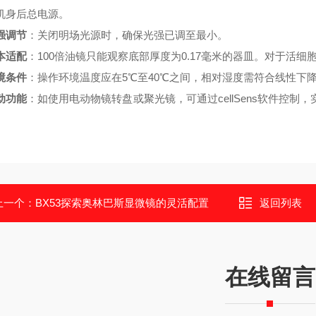
机身后总电源。
强调节
：关闭明场光源时，确保光强已调至最小。
本适配
：100倍油镜只能观察底部厚度为0.17毫米的器皿。对于活细
境条件
：操作环境温度应在5℃至40℃之间，相对湿度需符合线性下
动功能
：如使用电动物镜转盘或聚光镜，可通过cellSens软件控制
上一个：
BX53探索奥林巴斯显微镜的灵活配置
返回列表
在线留言