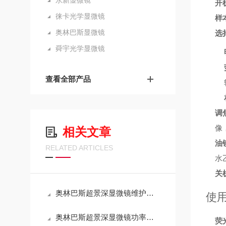
永新显微镜
开
徕卡光学显微镜
样
奥林巴斯显微镜
选
舜宇光学显微镜
查看全部产品
调
像
相关文章
油
RELATED ARTICLES
水
关
奥林巴斯超景深显微镜维护手册：光学系统清洁与校准全流程
使
奥林巴斯超景深显微镜功率解析：技术特性与能耗效率的平衡
荧