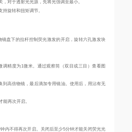
关，对于透射光光源，先将光强调至最小。
支持旋转和扭矩调节。
物镜盘下的拉杆控制荧光激发的开启，旋转六孔激发块
微调精度为1微米。通过观察筒（双目或三目）查看图
切换到高倍物镜，最后滴加专用镜油。使用后，用沾有无
才能再次开启。
分钟内不得再次开启。关闭后至少5分钟才能关闭荧光光