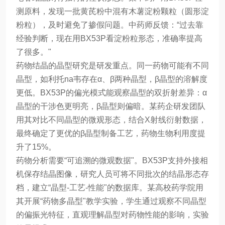
测原料，发现一批黄芪粉中混有木薯淀粉颗粒（圆形淀
粉粒），及时避免了掺假问题。中药师反馈：“过去靠
经验判断，现在用BX53P看淀粉粒形态，准确率提高
了很多。"
药物结晶的晶型研究是研发重点。同一药物可能有不同
晶型，如利托na韦存在α、β两种晶型，β晶型的溶解度
更低。BX53P的偏光模式能观察晶型的双折射差异：α
晶型的干涉色更明亮，β晶型则偏暗。某药企研发团队
用其对比不同晶型的微观形态，结合X射线衍射数据，
最终确定了更优的β晶型制备工艺，药物生物利用度提
升了15%。
药物分析需要“可追溯的微观数据"。BX53P支持外接相
机保存结晶图像，研究人员可将不同批次的结晶形态存
档，建立“晶型-工艺-性能"的数据库。某高校药学院用
其开展“药物多晶型"教学实验，学生通过观察不同晶型
的偏振光特征，直观理解晶型对药物性能的影响，实验