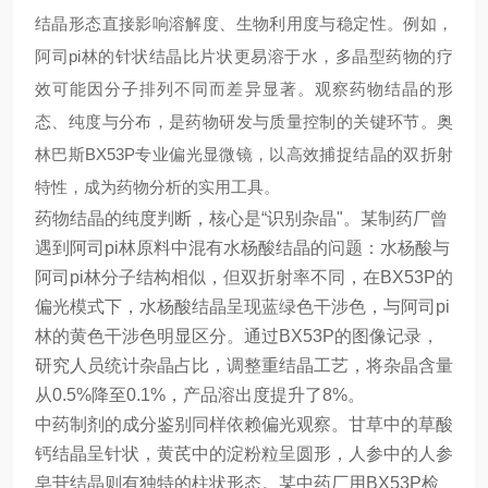
结晶形态直接影响溶解度、生物利用度与稳定性。例如，
阿司pi林的针状结晶比片状更易溶于水，多晶型药物的疗
效可能因分子排列不同而差异显著。观察药物结晶的形
态、纯度与分布，是药物研发与质量控制的关键环节。奥
林巴斯BX53P专业偏光显微镜，以高效捕捉结晶的双折射
特性，成为药物分析的实用工具。
药物结晶的纯度判断，核心是“识别杂晶"。某制药厂曾
遇到阿司pi林原料中混有水杨酸结晶的问题：水杨酸与
阿司pi林分子结构相似，但双折射率不同，在BX53P的
偏光模式下，水杨酸结晶呈现蓝绿色干涉色，与阿司pi
林的黄色干涉色明显区分。通过BX53P的图像记录，
研究人员统计杂晶占比，调整重结晶工艺，将杂晶含量
从0.5%降至0.1%，产品溶出度提升了8%。
中药制剂的成分鉴别同样依赖偏光观察。甘草中的草酸
钙结晶呈针状，黄芪中的淀粉粒呈圆形，人参中的人参
皂苷结晶则有独特的柱状形态。某中药厂用BX53P检