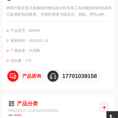
奥林巴斯正置式显微镜药物结晶分析实用工具药物制剂的结晶形
态直接影响溶解度、生物利用度与稳定性。例如，阿司pi林的针
状结晶比片状更易溶于水，多晶型药物的疗效可能因分子排列不
同而差异显著。观察药物结晶的形态、纯度与分布，是药物研发
产品型号：BX53P
与质量控制的关键环节。奥林巴斯BX53P专业偏光显微镜，以高
效捕捉结晶的双折射特性，成为药物分析的实用工具。
更新时间：2026-01-16
厂商性质：代理商
访问量：275
17701039158
产品咨询
产品分类
PRODUCT CLASSIFICATION