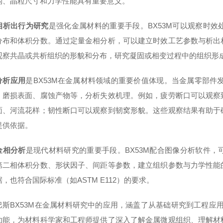
构、晶粒尺寸和力学性能具有重要意义。
相析出行为研究
是强化金属材料的重要手段。BX53M可以观察时
分布和体积分数。通过定量金相分析，可以建立时效工艺参数与析出
观察共晶或共析组织的形貌和分布，研究凝固或相变过程中的组织形
分析应用
是BX53M在金属材料领域的重要价值体现。当金属零部件
、磨损表面、腐蚀产物等，分析失效机理。例如，疲劳断口可以观察
面、河流花样；韧性断口可以观察到韧窝形貌。这些观察结果有助于
提供依据。
金相分析
是现代材料研究的重要手段。BX53M配合图像分析软件
第二相体积分数、形状因子、间距等参数，建立组织参数与力学性能
，也符合国际标准（如ASTM E112）的要求。
巴斯BX53M在金属材料研究中的应用，涵盖了从基础研究到工程应
功能，为材料科学家和工程师提供了深入了解金属微观组织、理解材