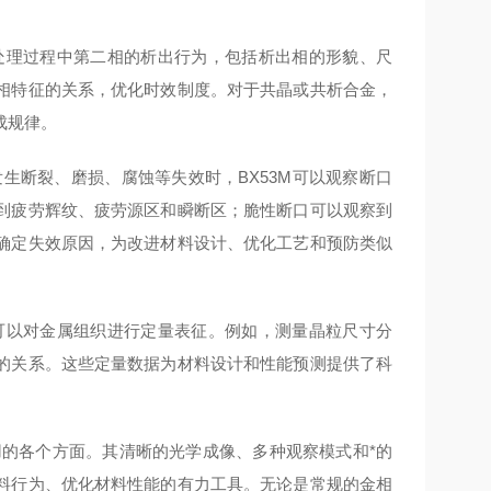
效处理过程中第二相的析出行为，包括析出相的形貌、尺
相特征的关系，优化时效制度。对于共晶或共析合金，
成规律。
发生断裂、磨损、腐蚀等失效时，BX53M可以观察断口
到疲劳辉纹、疲劳源区和瞬断区；脆性断口可以观察到
确定失效原因，为改进材料设计、优化工艺和预防类似
，可以对金属组织进行定量表征。例如，测量晶粒尺寸分
的关系。这些定量数据为材料设计和性能预测提供了科
用的各个方面。其清晰的光学成像、多种观察模式和*的
料行为、优化材料性能的有力工具。无论是常规的金相