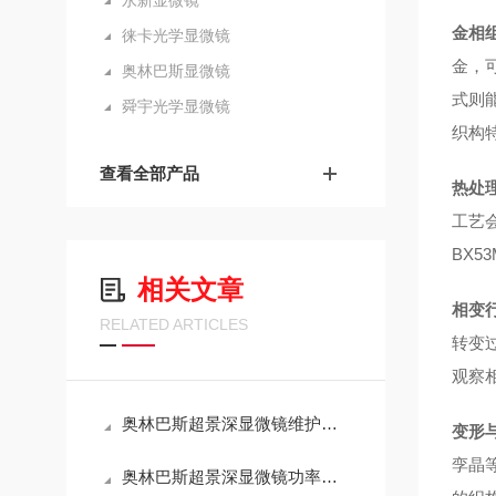
永新显微镜
金相
徕卡光学显微镜
金，
奥林巴斯显微镜
式则
舜宇光学显微镜
织构
查看全部产品
热处
工艺
BX
相关文章
相变
RELATED ARTICLES
转变
观察
奥林巴斯超景深显微镜维护手册：光学系统清洁与校准全流程
变形
孪晶
奥林巴斯超景深显微镜功率解析：技术特性与能耗效率的平衡