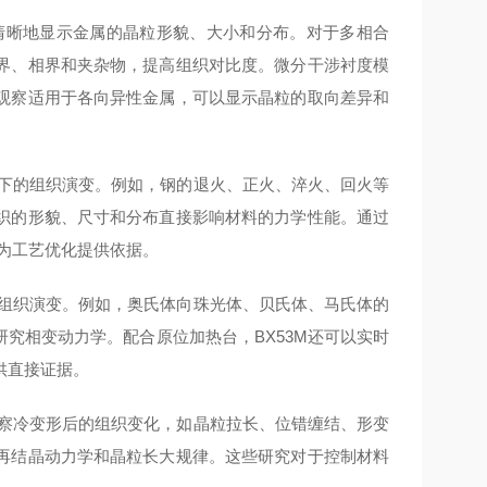
以清晰地显示金属的晶粒形貌、大小和分布。对于多相合
界、相界和夹杂物，提高组织对比度。微分干涉衬度模
观察适用于各向异性金属，可以显示晶粒的取向差异和
态下的组织演变。例如，钢的退火、正火、淬火、回火等
织的形貌、尺寸和分布直接影响材料的力学性能。通过
，为工艺优化提供依据。
的组织演变。例如，奥氏体向珠光体、贝氏体、马氏体的
究相变动力学。配合原位加热台，BX53M还可以实时
供直接证据。
观察冷变形后的组织变化，如晶粒拉长、位错缠结、形变
再结晶动力学和晶粒长大规律。这些研究对于控制材料