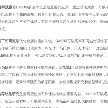
组织观察
是BX53M最基本也是最重要的应用。通过明场观察，可
可以观察不同相的形貌、数量和分布状态。暗场照明能够突出显示晶
能呈现晶粒的三维立体感，有助于观察晶粒的取向和表面起伏。偏光
特征。
理工艺研究
是优化金属性能的关键。BX53M可以观察不同热处理状
会形成不同的组织（铁素体、珠光体、马氏体、贝氏体等），这些组
53M的观察和定量分析，可以建立热处理工艺参数与组织特征的关系
行为研究
是理解金属材料性能的基础。BX53M可以观察相变过程中
过程，可以通过等温处理或连续冷却实验，在不同时间点取样观察，研
相变过程，记录组织演变的动态图像，为相变理论研究和模型验证提
与再结晶研究
是金属塑性加工和性能控制的重要内容。BX53M可以
等。在退火过程中，可以观察回复、再结晶和晶粒长大的过程，研究