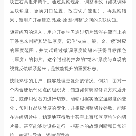
块左右高度未调平。通过观察现象、调整参数（如微调样
品块角度、更换刀口位置、改变切片速度）、再观察结
果，新用户开始建立“现象-原因-调整"之间的关联认知。
随着练习的深入，用户开始学习通过切片漂浮在液面上的
干涉色来判断其近似厚度。记住“灰白、银、金、紫"对应
的厚度范围，并尝试通过微调厚度旋钮来获得目标颜色
（厚度）的切片。这个过程将抽象的“纳米"厚度与直观的
视觉反馈联系起来，是技能提升的重要标志。
技能熟练的用户，能够处理更复杂的情况。例如，面对一
个内含硬质钙化点的组织块，知道如何调整修块方式避开
它，或使用钻石刀进行切割。能够根据实验室温湿度的变
化，预判样品块硬度的变化，并相应调整切片参数。能够
在连续切片中，稳定地获得数十甚至上百张厚度均匀的切
片带。甚至能够对设备进行一些基本的故障判断和日常维
护，如清洁导轨、添加润滑油。