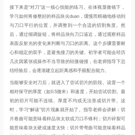
接下来是“对刀"这一核心技能的练习。在体视显微镜下，
学习如何将修整好的样品块尖duan，缓慢而精确地移动到
与刀口平行的位置，并调整到一个合适的切割角度。然
后，通过细调旋钮，将样品块向刀口逼近，通过观察样品
表面反射光的变化来判断与刀口的距离。这个步骤需要耐
心和稳定的双手，是避免撞刀的关键。初学者可能会经历
几次因紧张或操作不当导致的轻微碰撞，在老师指导下总
结经验后，会逐渐建立起距离感和手眼配合能力。
当能够安全对刀后，就进入了尝试切片的阶段。设置一个
相对保守的厚度（如0.5微米）和速度，开始尝试切割。最
初的切片可能不连续、厚度不均或无法形成切片带。这
时，学习“解读"切片现象就开始了。指导老师会讲解：切
片卷曲可能意味着样品块太软或刀口不锋利；切片碎裂可
能意味着块太硬或速度太快；切片带弯曲可能意味着样品