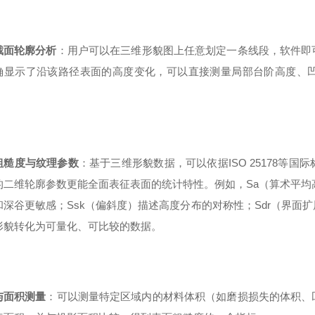
截面轮廓分析
：用户可以在三维形貌图上任意划定一条线段，软件即
确显示了沿该路径表面的高度变化，可以直接测量局部台阶高度、
粗糙度与纹理参数
：基于三维形貌数据，可以依据ISO 25178等
的二维轮廓参数更能全面表征表面的统计特性。例如，Sa（算术平均
和深谷更敏感；Ssk（偏斜度）描述高度分布的对称性；Sdr（界面
形貌转化为可量化、可比较的数据。
与面积测量
：可以测量特定区域内的材料体积（如磨损损失的体积、