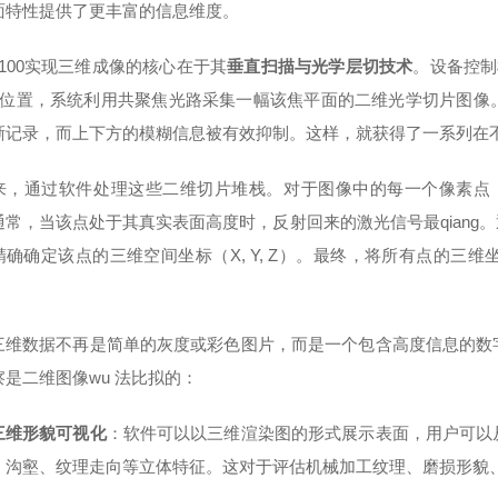
面特性提供了更丰富的信息维度。
5100实现三维成像的核心在于其
垂直扫描与光学层切技术
。设备控制
轴位置，系统利用共聚焦光路采集一幅该焦平面的二维光学切片图像
晰记录，而上下方的模糊信息被有效抑制。这样，就获得了一系列在
来，通过软件处理这些二维切片堆栈。对于图像中的每一个像素点（
通常，当该点处于其真实表面高度时，反射回来的激光信号最qiang。
精确确定该点的三维空间坐标（X, Y, Z）。最终，将所有点的三
三维数据不再是简单的灰度或彩色图片，而是一个包含高度信息的数
察是二维图像wu 法比拟的：
三维形貌可视化
：软件可以以三维渲染图的形式展示表面，用户可以
、沟壑、纹理走向等立体特征。这对于评估机械加工纹理、磨损形貌