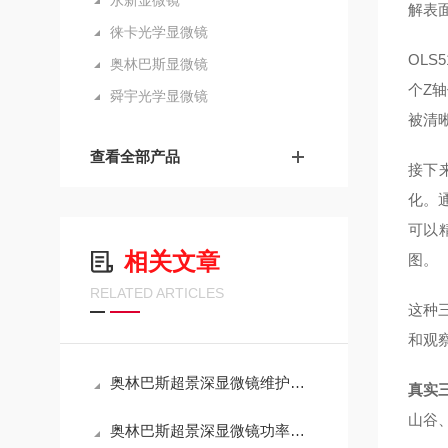
永新显微镜
解表
徕卡光学显微镜
OLS
奥林巴斯显微镜
个Z
舜宇光学显微镜
被清
查看全部产品
接下
化。
可以
相关文章
图。
RELATED ARTICLES
这种
和观
奥林巴斯超景深显微镜维护手册：光学系统清洁与校准全流程
真实
山谷
奥林巴斯超景深显微镜功率解析：技术特性与能耗效率的平衡