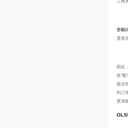
三维
形貌
度差
因此
状"
疏水
到三
更准
OL