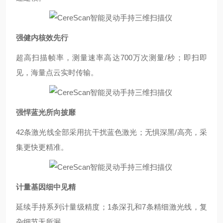
强健内核效先行
超高扫描帧率，测量速率高达
700
万次测量
/
秒
；
即扫即
见，海量点云实时传输
。
强悍蓝光所向披靡
42
条激光线全部采用抗干扰蓝色激光
；
无惧深黑
/
高亮，采
集更快更精准
。
计量基因细中见精
延续手持系列计量级精度
；
1
条深孔和
7
条精细激光线，复
杂细节无所漏
。