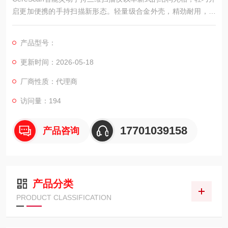
启更加便携的手持扫描新形态。轻量级合金外壳，精劲耐用，别
具一格的造型赋予挥扫自如的快畅体验，可轻松应对狭小空间及
深窄槽/缝孔类等扫描难点。强劲内核，优化算法，可以极速完成
产品型号：
计量级测量，同时产品具备摄影测量功能，一机多能，以小驭
大，针对大型工件可有效控制体积精度。
更新时间：2026-05-18
厂商性质：代理商
访问量：194
17701039158
产品咨询
产品分类
PRODUCT CLASSIFICATION