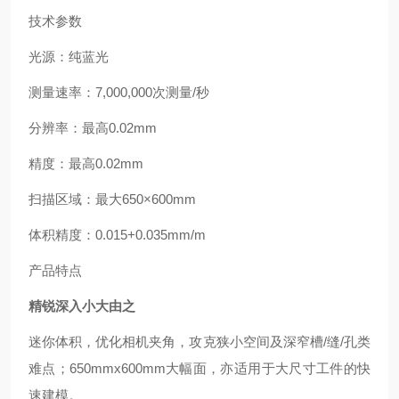
技术参数
光源
：
纯蓝光
测量速率
：
7,000,000
次测量
/
秒
分辨率
：
最高
0.02mm
精度
：
最高
0.02mm
扫描区域
：
最大
650×600mm
体积精度
：
0.015+0.035mm/m
产品特点
精锐深入小大由之
迷你体积，优化相机夹角，攻克狭小空间及深窄槽
/
缝
/
孔类
难点
；
650mmx600mm
大幅面，亦适用于大尺寸工件的快
速建模
。