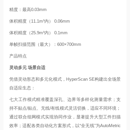
精度
：
最高
0.03mm
体积精度（
11.1m³
内）
0.06mm
体积精度（
25.9m³
内）
0.1mm
单帧扫描范围（最大）
：
600×700mm
产品特点
灵动多元
场景自适
凭借灵动形态和多元化模式，
HyperScan SE
构建出全场景
自适应生态
：
七大工作模式精准覆盖深孔、边界等多样化测量需求
；
支
持不贴点
/
贴点、无线
/
有线模式灵活切换，适应不同环境
；
通过联合组网模式实现协同作业，显著提升大型工件扫描
效率
；
适配各类自动化方案形式，以
“
全无线
"
为
AutoMetric