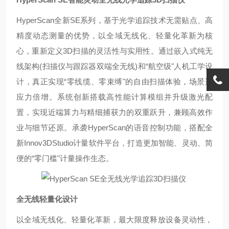
HyperScan
全新
SE
系列，基于光学追踪技术无需贴点、高
精度动态测量的优势，以全域无线化、轻量化革新为核
心，重新定义
3D
扫描的灵活性与实用性。通过嵌入式纯无
线架构
(
扫描仪与跟踪器双端全无线
)
和
“
航空级
"
人机工学设
计，真正实现
“
零线缆、零束缚
"
的自由扫描体验，场景适
应力倍增。系统创新搭载高性能计算模组并升级激光配
置，实现近端算力与精细捕获力的双重跃升，兼顾高效作
业与细节还原。承袭
HyperScan
的语音控制功能，搭配全
新
Innov3DStudio
计量软件平台，打造更加智能、灵动、简
便的
“
零门槛
"
计量操作生态。
全无线轻量化设计
以全域无线化、轻量化革新，最大限度释放设备灵动性，