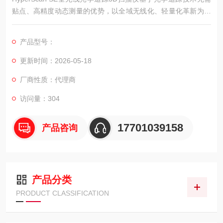
贴点、高精度动态测量的优势，以全域无线化、轻量化革新为核
心，重新定义3D扫描的灵活性与实用性。通过嵌入式纯无线架构
(扫描仪与跟踪器双端全无线)和“航空级"人机工学设计，真正实
产品型号：
现“零线缆、零束缚"的自由扫描体验，场景适应力倍增。
更新时间：2026-05-18
厂商性质：代理商
访问量：304
17701039158
产品咨询
产品分类
PRODUCT CLASSIFICATION