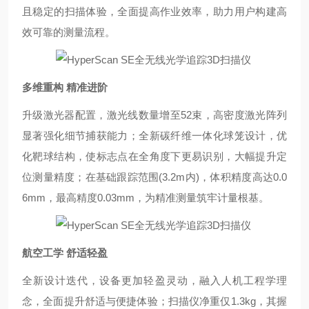
且稳定的扫描体验，全面提高作业效率，助力用户构建高
效可靠的测量流程。
多维重构
精准进阶
升级激光器配置，激光线数量增至
52
束，高密度激光阵列
显著强化细节捕获能力
；
全新碳纤维一体化球笼设计，优
化靶球结构，使标志点在全角度下更易识别，大幅提升定
位测量精度
；
在基础跟踪范围
(3.2m
内
)
，体积精度高达
0.0
6mm
，最高精度
0.03mm
，
为精准测量筑牢计量根基。
航空工学
舒适轻盈
全新设计迭代，设备更加轻盈灵动，融入人机工程学理
念，全面提升舒适与便捷体验
；
扫描仪净重仅
1.3kg
，其握