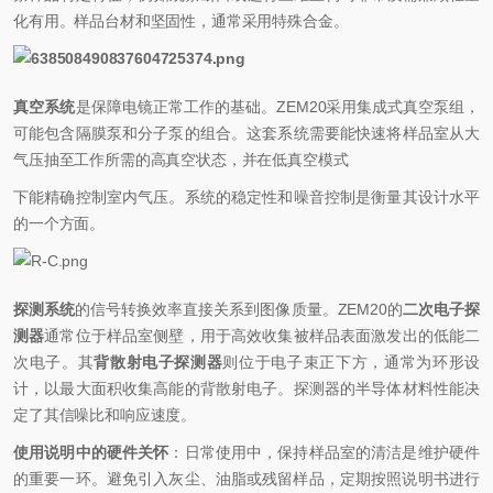
化
有用。样品台材
和坚固性，通常采用特殊合金。
真空系统
是保障电镜正常
工作的基础。ZEM20采用集成式真空泵组，
可能包含隔膜泵和分子泵的组合。这套系统需要能快速将样品室从大
气压抽至工作所需的高真空状态，并在低真空模式
下能精确控制
室内气压。系统的稳定性
和噪音控制是衡量其设计水平
的一个方面。
探测系统
的信号转换效率直接关系到图像质量。ZEM20的
二次电子探
测器
通常位于样品室侧壁，用于高效收集被样品表面激发出的低能二
次电子。其
背散射电子探测器
则位于电子束正下方，通常为环形设
计，以最大面积收集高能的背散射电子。探测器的半导体材料性能决
定了其信噪比和响应速度。
使用说明中的硬件关怀
：日常使用中，保持样品室的清洁是维护硬件
的重要一环。避免引入灰尘、油脂或残留样品，定期按照说明书进行