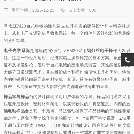
更新时间：2025-12-23
点击次数：509
泽攸ZEM20台式电镜的性能建立在其扎实的硬件设计和材料选择之
上。从其电子光源到信号收集系统，每一个组件的设计都影响着最终
的分析结果。
电子光学系统
是电镜的“心脏"。ZEM20采用
钨灯丝电子枪
作为发射
源。这是一种经久耐用、经济实惠且操作稳定的技术方案。虽然其亮
度不及场发射枪，但对于台式电镜的应用场景而言，其性能足以满足
大部分日常观测需求，且在维护成本和操作简便性上具有优势。镜筒
内的电磁透镜由高导磁材料制成，其设计旨在有效聚焦电子束，减小
像差，从而保证在宽放大倍数范围内都能获得清晰的束斑。
样品室与样品台
的设计体现了对用户体验的考量。样品室门通常采用
快速开启设计，密封材料耐用，以实现较快的抽真空速度。内部的
五
轴电动样品台
是其一个亮点。马达驱动确保了样品移动的平稳性和精
确定位，避免了手动操作带来的振动。X、Y轴用于移动视野，Z轴用
于调节工作距离（WD），倾斜和旋转功能则让用户能从最佳角度观
察样品特定特征，例如观察断口或进行三维重构时非常
质需兼顾轻量