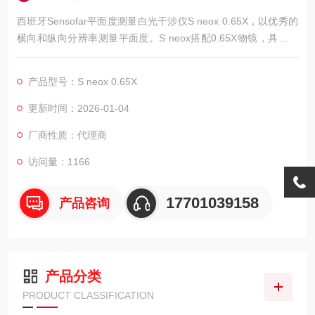
西班牙Sensofar平面度测量白光干涉仪S neox 0.65X，以优秀的
横向和纵向分辨率测量平面度。S neox搭配0.65X物镜，具有最
大视野的物镜和最高精度的载物台，在平面度、平行度和台阶高
度测量方面提供了最佳的表现。Sensofar自己设计的0.65X迈克
产品型号：S neox 0.65X
尔逊物镜旨在实现一个目的:以快速准确的方式测量平面度。密集
采样、大视野和干涉测量的结合确保了所预期的效果。
更新时间：2026-01-04
厂商性质：代理商
访问量：1166
17701039158
产品咨询
产品分类
PRODUCT CLASSIFICATION