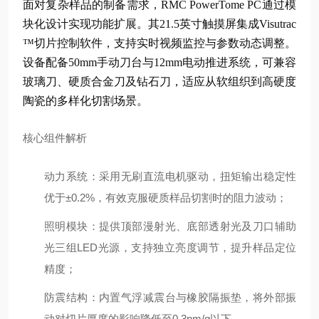
面对复杂样品的制备需求，RMC PowerTome PC通过模
块化设计实现功能扩展。其21.5英寸触摸屏集成Visutrac
™切片控制软件，支持实时视频监控与参数动态调整。
设备配备50mm手动刀台与12mm电动推进系统，可兼容
玻璃刀、硬质合金刀及钻石刀，适应从软组织到高硬度
陶瓷的多样化切割场景。
核心组件解析
动力系统
：采用无刷直流电机驱动，扭矩输出稳定性
优于±0.2%，有效克服硬质样品切割时的阻力波动；
照明模块
：提供顶部漫射光、底部透射光及刀口辅助
光三组LED光源，支持独立亮度调节，提升样品定位
精度；
防震结构
：内置气浮减震台与橡胶隔振垫，将外部振
动对切片厚度的影响降低至0.3nm/g以下。