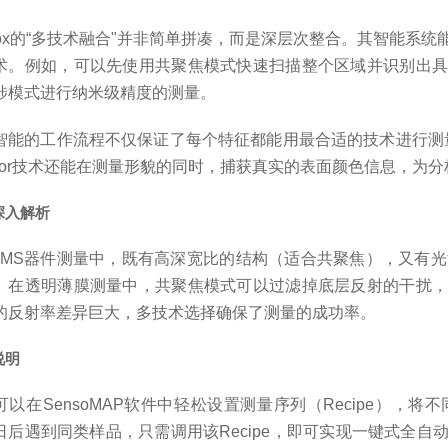
neox的“多技术融合"并非简单拼凑，而是深层次整合。其智能
术。例如，可以先使用共聚焦模式快速扫描整个区域并识别出具
涉模式进行纳米级精度的测量。
智能的工作流程不仅保证了每个特征都能用最合适的技术进行测量
Color技术还能在测量形貌的同时，捕获真实的表面颜色信息，为
深入解析
EMS器件测量中，既有高深宽比的结构（适合共聚焦），又有光滑
。在透明薄膜测量中，共聚焦模式可以过滤掉底层反射的干扰，
的反射率差异巨大，多技术选择确保了测量的成功率。
说明
可以在SensoMAP软件中轻松设置测量序列（Recipe）
日后遇到同类样品，只需调用该Recipe，即可实现一键式全