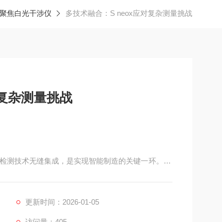
R共聚焦白光干涉仪
多技术融合：S neox应对复杂测量挑战​
复杂测量挑战​
检测技术无缝集成，是实现智能制造的关键一环。Se
干涉测量头，正是为此而生的解决方案。它将复杂的光学系统
机械臂、CNC机床或定制自动化设备中。
更新时间：2026-01-05
访问量：405