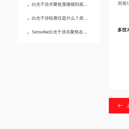
测量
白光干涉共聚焦显微镜到底贵在哪？拆开看完你就懂了
白光干涉轮廓仪是什么？原理、用途与选购指南
多技
Sensofar白光干涉共聚焦在半导体晶圆表面粗糙度检测中的应用与行业标准对标