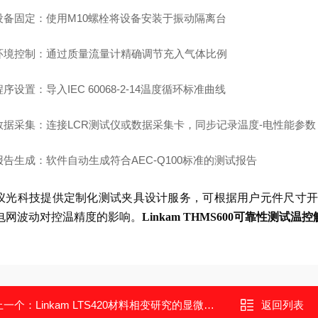
设备固定
：使用M10螺栓将设备安装于振动隔离台
环境控制
：通过质量流量计精确调节充入气体比例
程序设置
：导入IEC 60068-2-14温度循环标准曲线
数据采集
：连接LCR测试仪或数据采集卡，同步记录温度-电性能参数
报告生成
：软件自动生成符合AEC-Q100标准的测试报告
仪光科技提供定制化测试夹具设计服务，可根据用户元件尺寸开
电网波动对控温精度的影响。
Linkam THMS600可靠性测试温
上一个：
Linkam LTS420材料相变研究的显微温控专家
返回列表