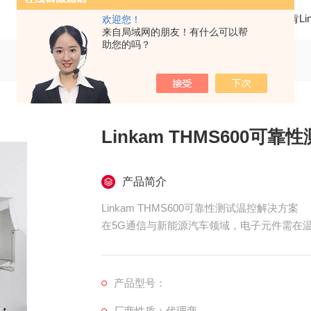
当前位置：
首页
产品中心
冷热台
英国林肯Li
欢迎您！
来自局域网的朋友！有什么可以帮
助您的吗？
Linkam THMS600可
产品简介
Linkam THMS600可靠性测试温控解决方案
在5G通信与新能源汽车领域，电子元件需在温度环
过模拟-196℃至600℃的宽温域环境，为元
产品型号：
厂商性质：代理商