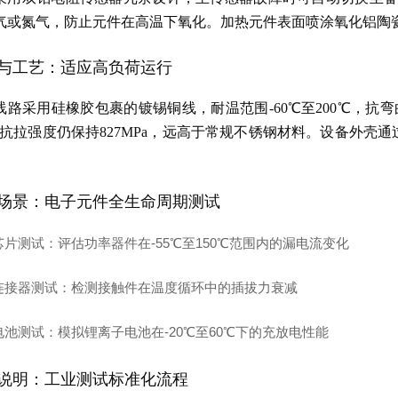
气或氮气，防止元件在高温下氧化。加热元件表面喷涂氧化铝陶
与工艺：适应高负荷运行
路采用硅橡胶包裹的镀锡铜线，耐温范围-60℃至200℃，抗弯曲次数
下抗拉强度仍保持827MPa，远高于常规不锈钢材料。设备外壳通过M
。
场景：电子元件全生命周期测试
芯片测试
：评估功率器件在-55℃至150℃范围内的漏电流变化
连接器测试
：检测接触件在温度循环中的插拔力衰减
电池测试
：模拟锂离子电池在-20℃至60℃下的充放电性能
说明：工业测试标准化流程