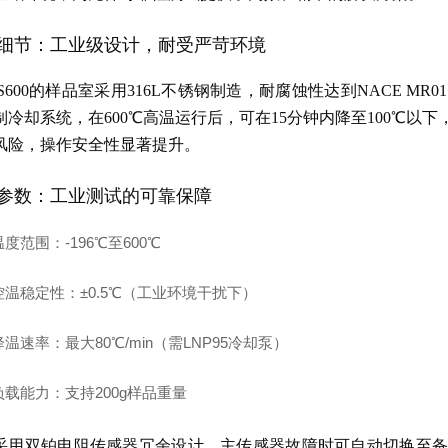
细节：工业级设计，耐受严苛环境
MS600的样品室采用316L不锈钢制造，耐腐蚀性达到NACE M
制冷却系统，在600℃高温运行后，可在15分钟内降至100℃
风险，操作安全性显著提升。
参数：工业测试的可靠保障
温度范围
：-196℃至600℃
控温稳定性
：±0.5℃（工业环境干扰下）
降温速率
：最大80℃/min（需LNP95冷却泵）
负载能力
：支持200g样品重量
采用双铂电阻传感器冗余设计，主传感器故障时可自动切换至备