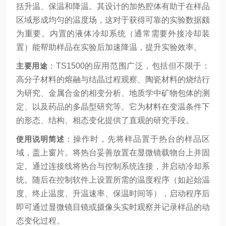
括升温、保温和降温。其设计的加热腔体有助于在样品
区域形成均匀的温度场，这对于获得可靠的实验数据颇
为重要。内置的液体冷却系统（通常需要外接冷却装
置）能帮助样品在实验后加速降温，提升实验效率。
主要用途
：TS1500的应用范围广泛，包括但不限于：
高分子材料的熔融与结晶过程观察、陶瓷材料的烧结行
为研究、金属合金的相变分析、地质学中矿物包体的测
定、以及药品的多晶型研究等。它为材料在变温条件下
的形态、结构、相态变化提供了直观的研究手段。
使用说明简述
：操作时，先将样品置于热台的样品区
域，盖上窗片。将热台妥善放置在显微镜载物台上并固
定。通过连接线将热台与控制系统连接，并启动冷却系
统。随后在控制软件上设置所需的温度程序（如起始温
度、终止温度、升温速率、保温时间等），启动程序后
即可通过显微镜目镜或摄像头实时观察并记录样品的动
态变化过程。