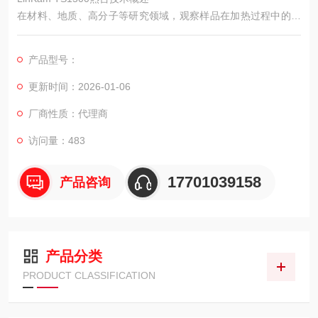
在材料、地质、高分子等研究领域，观察样品在加热过程中的微
观动态变化是一项重要分析手段。Linkam TS1500高温热台作为
一款常用的变温样品控制平台，可与光学显微镜、体视显微镜等
产品型号：
设备联用，为科研人员提供了原位观察样品从室温至1500℃变化
过程的条件。
更新时间：2026-01-06
厂商性质：代理商
访问量：483
17701039158
产品咨询
产品分类
PRODUCT CLASSIFICATION