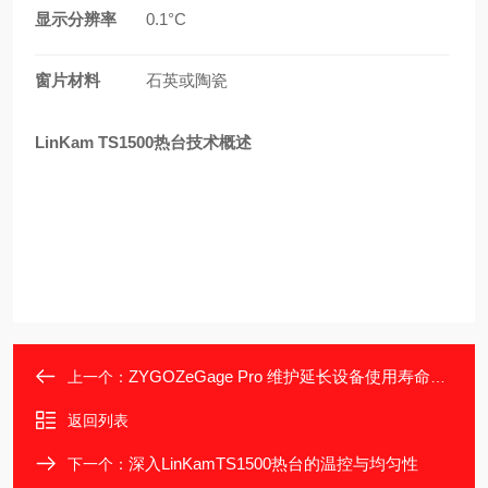
显示分辨率
0.1°C
窗片材料
石英或陶瓷
LinKam TS1500热台技术概述
ZYGOZeGage Pro 维护延长设备使用寿命方法
上一个：
返回列表
深入LinKamTS1500热台的温控与均匀性​
下一个：