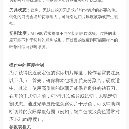
切割时可能被压缩，导致实际切片厚度略小于设定值。
刀具状态
：锋利、无缺口的刀刃是获得均匀切片的必要条件。
钝化的刀刃会增加切割阻力，可能引起切片厚度波动或产生皱
褶。
切割速度
：MT990通常提供不同的切割速度选项。过快的速
度可能不利于切片的顺利成形，而过慢的速度则可能因样本的
轻微回缩而影响厚度。
操作中的厚度控制
为了获得接近设定值的实际切片厚度，操作者需要注意
以下几点：首先，确保样本包埋介质充分聚合，硬度适
中。其次，使用高质量的玻璃刀或保养良好的钻石刀。
在开始正式切片前，可*行几次修片或试切，以稳定切
割状态。通过光学显微镜观察切片干涉色，可以辅助判
断切片的实际厚度范围（例如，银白色或淡黄色通常对
应1-2 µm厚度）。
参数表相关