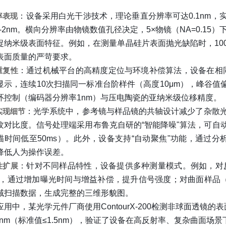
率表现
：设备采用白光干涉技术，理论垂直分辨率可达0.1nm
5-2nm。横向分辨率由物镜数值孔径决定，5×物镜（NA=0.15）下约
捉纳米级表面特征。例如，在测量单晶硅片表面抛光缺陷时，100
表面质量的严苛要求。
重复性
：通过机械平台的高精度定位与环境补偿算法，设备在相
显示，连续10次扫描同一标准台阶样件（高度10μm），峰谷值偏
环控制（编码器分辨率1nm）与压电陶瓷的亚纳米级位移精度。
实现细节
：光学系统中，参考镜与样品镜的共轴设计减少了杂散光
纹对比度。信号处理端采用布鲁克自研的“智能降噪"算法，可自
描时间低至50ms）。此外，设备支持“自动聚焦"功能，通过
降低人为操作误差。
性扩展
：针对不同样品特性，设备提供多种测量模式。例如，对
"，通过增加曝光时间与增益补偿，提升信号强度；对曲面样品（
域扫描数据，生成完整的三维形貌图。
应用中，某光学元件厂商使用ContourX-200检测非球面透镜的
.2nm（标准值≤1.5nm），验证了设备在高反射率、复杂曲面场