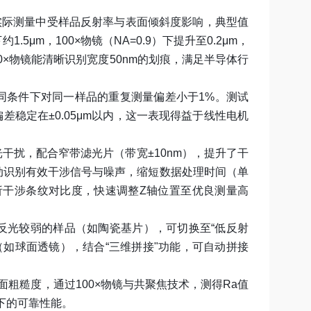
，实际测量中受样品反射率与表面倾斜度影响，典型值
1.5μm，100×物镜（NA=0.9）下提升至0.2μm，
×物镜能清晰识别宽度50nm的划痕，满足半导体行
同条件下对同一样品的重复测量偏差小于1%。测试
差稳定在±0.05μm以内，这一表现得益于线性电机
干扰，配合窄带滤光片（带宽±10nm），提升了干
动识别有效干涉信号与噪声，缩短数据处理时间（单
分析干涉条纹对比度，快速调整Z轴位置至优良测量高
反光较弱的样品（如陶瓷基片），可切换至“低反射
如球面透镜），结合“三维拼接"功能，可自动拼接
表面粗糙度，通过100×物镜与共聚焦技术，测得Ra值
景下的可靠性能。