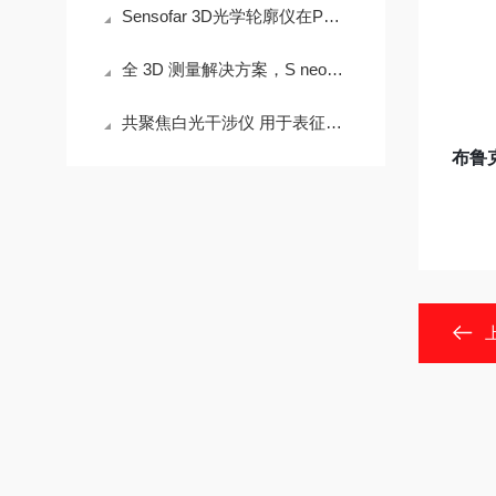
Sensofar 3D光学轮廓仪在PCB表面测量中的应用
全 3D 测量解决方案，S neox 五轴
共聚焦白光干涉仪 用于表征增材制造中的工艺诱导形状和表面纹理变化
布鲁