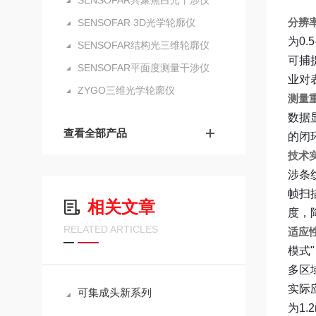
SENSOFAR共聚焦白光干涉仪
分辨
SENSOFAR 3D光学轮廓仪
为0.
SENSOFAR结构光三维轮廓仪
可捕
SENSOFAR平面度测量干涉仪
业对
ZYGO三维光学轮廓仪
测量
数据
查看全部产品
的闭
技术
涉条
帧扫
相关文章
度，
RELATED ARTICLES
适应
模式
多区
实际
可集成头新系列
为1