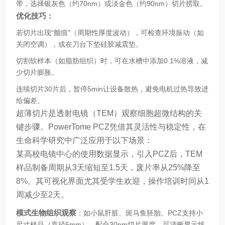
带，选择银灰色（约70nm）或淡金色（约90nm）切片捞取。
优化技巧：
若切片出现“颤痕"（周期性厚度波动），可检查环境振动（如
关闭空调），或在刀台下垫硅胶减震垫。
切割软样本（如脂肪组织）时，可在水槽中添加0.1%溶液，减
少切片膨胀。
连续切片30片后，暂停5min让设备散热，避免电机过热导致进
给偏差。
超薄切片是透射电镜（TEM）观察细胞超微结构的关
键步骤。PowerTome PCZ凭借其灵活性与稳定性，在
生命科学研究中广泛应用于以下场景：
某高校电镜中心的使用数据显示，引入PCZ后，TEM
样品制备周期从3天缩短至1.5天，废片率从25%降至
8%。其可视化界面尤其受学生欢迎，操作培训时间从1
周减少至2天。
模式生物组织观察
：如小鼠肝脏、斑马鱼胚胎。PCZ支持小
尺寸样品（直径5mm），配合30nm切片厚度，可清晰显示线