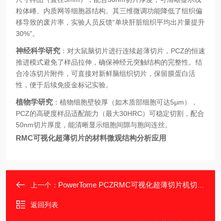
粒体嵴、内质网等细胞器结构。其三维微调功能降低了组织偏
移导致的废片率，实验人员反馈“单块肝脏组织平均出片量提升
30%"。
神经科学研究
：对大鼠脑切片进行连续超薄切片，PCZ的恒速
推进模式避免了样品拉伸，确保神经元突触结构的完整性。结
合冷冻切片附件，可直接对新鲜脑组织切片，保留膜蛋白活
性，便于后续免疫金标记实验。
植物学研究
：植物细胞壁较厚（如木质部细胞可达5μm），
PCZ的高硬度样品适配能力（最大30HRC）可稳定切割，配合
50nm切片厚度，能清晰显示细胞间隙与胞间连丝。
RMC可视化超薄切片的材料微观结构分析应用
PowerTome PCZRMC可视化超薄切片机切片前的样本制备
上一个：
返回列表