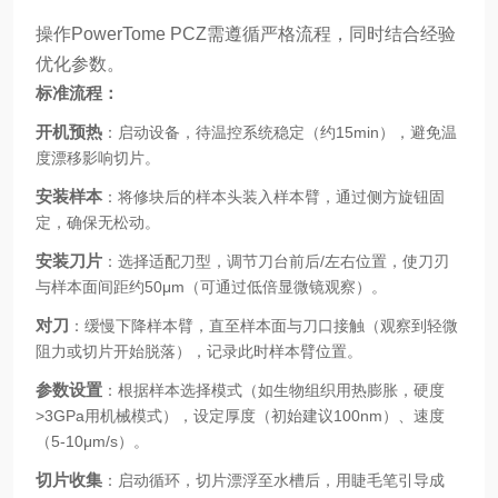
操作PowerTome PCZ需遵循严格流程，同时结合经验
优化参数。
标准流程：
开机预热
：启动设备，待温控系统稳定（约15min），避免温
度漂移影响切片。
安装样本
：将修块后的样本头装入样本臂，通过侧方旋钮固
定，确保无松动。
安装刀片
：选择适配刀型，调节刀台前后/左右位置，使刀刃
与样本面间距约50μm（可通过低倍显微镜观察）。
对刀
：缓慢下降样本臂，直至样本面与刀口接触（观察到轻微
阻力或切片开始脱落），记录此时样本臂位置。
参数设置
：根据样本选择模式（如生物组织用热膨胀，硬度
>3GPa用机械模式），设定厚度（初始建议100nm）、速度
（5-10μm/s）。
切片收集
：启动循环，切片漂浮至水槽后，用睫毛笔引导成