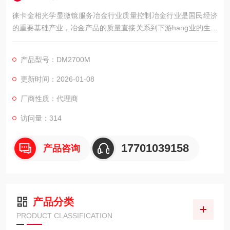
徕卡金相光学显微镜服务冶金行业质量控制冶金行业是国民经济
的重要基础产业，冶金产品的质量直接关系到下游hang业的生产
安全和产品性能。在冶金生产过程中，质量控制贯穿于原材料采
购、生产加工到成品检验的各个环节，而微观结构检测是冶金产
产品型号：DM2700M
品质量控制的关键手段之一。徕卡DM2700M正置式研究级金相
显微镜，凭借其可靠的性能，为冶金行业质量控制提供专业服
更新时间：2026-01-08
务。
厂商性质：代理商
访问量：314
17701039158
产品咨询
产品分类
PRODUCT CLASSIFICATION