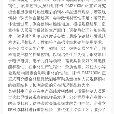
韧性。质量控制人员利用徕卡 DM2700M 正置式研究
级金相显微镜对热处理后的钢材样品进行观察，若发现
钢材中珠光体含量过高，会导致钢材韧性不足；若马氏
体含量过高，则会使钢材脆性增加。根据观察结果，质
量控制人员及时反馈给生产部门，调整热处理的加热温
度、保温时间和冷却速度等参数，最终使钢材的微观结
构达到理想状态，性能符合高强度结构钢的使用要求。
有色金属冶金生产中，如铜、铝、锌等金属的生产，同
样需要严格的质量控制。以铜冶金生产为例，铜材常用
于电线电缆、电子元件等领域，需要具备良好的导电性
能和塑性。在铜材生产过程中，杂质含量、晶粒大小等
微观结构因素会影响铜材的性能。徕卡 DM2700M 正
置式研究级金相显微镜能够帮助质量控制人员观察铜材
的微观结构，检测杂质的分布情况和晶粒大小。
某铜材生产企业在生产高纯度铜线时，质量控制人员通
过这款显微镜观察铜线样品发现，部分样品中存在微小
的杂质颗粒，这些杂质会降低铜线的导电性能。企业立
即对原材料进行重新检验，并优化了冶炼工艺，减少了