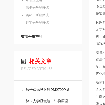
永新显微镜
微观
徕卡光学显微镜
作繁
奥林巴斯显微镜
这款
舜宇光学显微镜
无需
构，
查看全部产品
情况
成像
察高
相关文章
度、
RELATED ARTICLES
优化
新材
金相
徕卡偏光显微镜DM2700P是科研与工业的微观探索仪器
性能
徕卡光学显微镜：结构原理与操作规范
研人