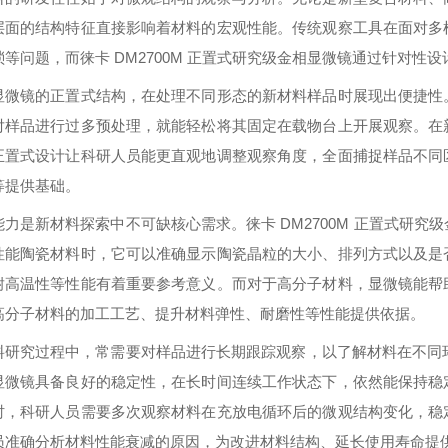
层面的结构特征直接影响着材料的宏观性能。传统观察工具在面对多
琐等问题，而徕卡 DM2700M 正置式研究级金相显微镜通过针对性
显微镜的正置式结构，在处理不同形态的新材料样品时展现出便捷性
对样品进行过多预处理，就能轻松将其固定在载物台上开展观察。在
正置式设计让科研人员能更直观地调整观察角度，全面捕捉样品不同
等提供基础。
能力是新材料探索中不可缺核心需求。徕卡 DM2700M 正置式研
性能陶瓷材料时，它可以准确显示陶瓷晶粒的大小、排列方式以及是
耐高温性等性能有着重要参考意义。而对于高分子材料，显微镜能帮
高分子材料的加工工艺、提升材料弹性、耐磨性等性能提供依据。
料研究过程中，常需要对样品进行长期跟踪观察，以了解材料在不同环境
显微镜具备良好的稳定性，在长时间连续工作状态下，依然能保持稳
时，科研人员需要多次观察材料在充放电循环后的微观结构变化，稳
员准确分析材料性能衰减的原因，为改进材料结构、延长使用寿命提