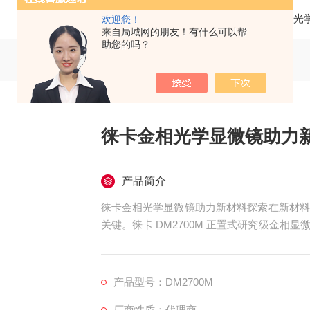
当前位置：
首页
产品中心
光学显微镜
徕卡光
欢迎您！
来自局域网的朋友！有什么可以帮
助您的吗？
徕卡金相光学显微镜助力
产品简介
徕卡金相光学显微镜助力新材料探索在新材料
关键。徕卡 DM2700M 正置式研究级金
探索未知材料世界过程中的重要伙伴。
产品型号：DM2700M
厂商性质：代理商