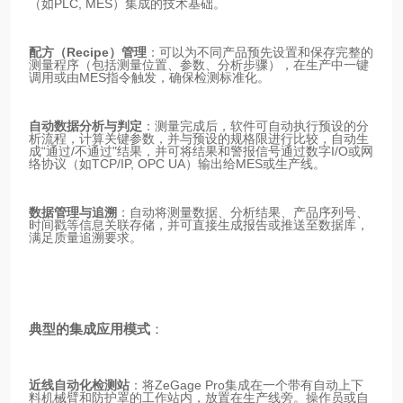
（如PLC, MES）集成的技术基础。
配方（Recipe）管理
：可以为不同产品预先设置和保存完整的
测量程序（包括测量位置、参数、分析步骤），在生产中一键
调用或由MES指令触发，确保检测标准化。
自动数据分析与判定
：测量完成后，软件可自动执行预设的分
析流程，计算关键参数，并与预设的规格限进行比较，自动生
成“通过/不通过"结果，并可将结果和警报信号通过数字I/O或网
络协议（如TCP/IP, OPC UA）输出给MES或生产线。
数据管理与追溯
：自动将测量数据、分析结果、产品序列号、
时间戳等信息关联存储，并可直接生成报告或推送至数据库，
满足质量追溯要求。
典型的集成应用模式
：
近线自动化检测站
：将ZeGage Pro集成在一个带有自动上下
料机械臂和防护罩的工作站内，放置在生产线旁。操作员或自