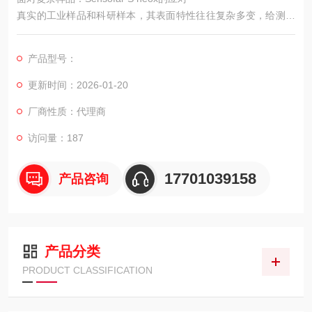
真实的工业样品和科研样本，其表面特性往往复杂多变，给测量
带来诸多挑战。样品可能同时包含光滑区域和粗糙区域，具有高
反射的金属部分和低对比度的非金属部分，存在平坦的基底和陡
产品型号：
峭的台阶，甚至是透明或半透明材质。
更新时间：2026-01-20
厂商性质：代理商
访问量：187
17701039158
产品咨询
产品分类
PRODUCT CLASSIFICATION