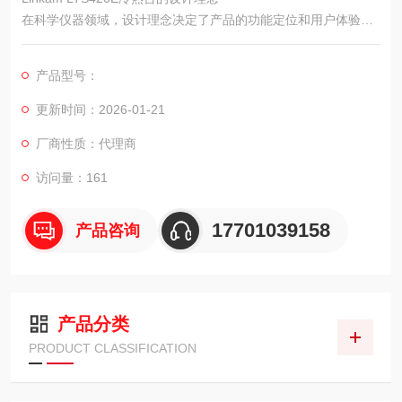
在科学仪器领域，设计理念决定了产品的功能定位和用户体验。L
inkam LTS420E冷热台的设计，并非追求ji端参数，而是紧紧围绕
着“为显微观察提供便捷、稳定且可靠的变温环境"这一核心目标
产品型号：
展开。
更新时间：2026-01-21
厂商性质：代理商
访问量：161
17701039158
产品咨询
产品分类
PRODUCT CLASSIFICATION