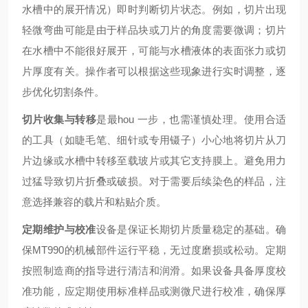
水槽中的展开情况）即时判断切片状态。例如，切片出现
轻微弯曲可能是由于样品块或刀片的角度需要微调；切片
在水槽中不能很好展开，可能与水槽液体的表面张力或切
片厚度有关。操作者可以根据这些现象进行实时调整，逐
步优化切割条件。
切片收集与转移
是最hou 一步，也需谨慎处理。使用合适
的工具（如睫毛笔、细针或专用镊子）小心地将切片从刀
片边缘或水槽中转移至载玻片或其它支持膜上。避免用力
过猛导致切片折叠或破损。对于需要后续染色的样品，注
意选择兼容的载片和粘贴介质。
定期维护与校准
设备是保证长期切片质量稳定的基础。确
保MT990的机械部件运行平稳，无过度磨损或松动。定期
按照制造商的指导进行清洁和润滑。如果设备具备厚度校
准功能，应定期使用标准样品或测微尺进行校准，确保厚