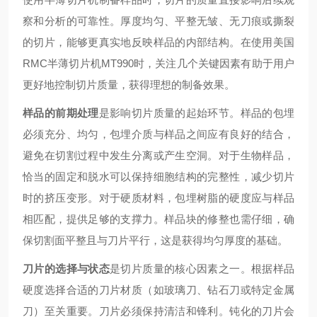
察和分析的可靠性。厚度均匀、平整无皱、无刀痕或撕裂
的切片，能够更真实地反映样品的内部结构。在使用美国
RMC半薄切片机MT990时，关注几个关键因素有助于用户
更好地控制切片质量，获得理想的制备效果。
样品的前期处理
是影响切片质量的起始环节。样品的包埋
必须充分、均匀，包埋介质与样品之间应有良好的结合，
避免在切割过程中发生分离或产生空洞。对于生物样品，
恰当的固定和脱水可以保持细胞结构的完整性，减少切片
时的挤压变形。对于硬质材料，包埋树脂的硬度应与样品
相匹配，提供足够的支撑力。样品块的修整也需仔细，确
保切割面平整且与刀片平行，这是获得均匀厚度的基础。
刀片的选择与状态
是切片质量的核心因素之一。根据样品
硬度选择合适的刀片材质（如玻璃刀、钻石刀或特定金属
刀）至关重要。刀片必须保持清洁和锋利。钝化的刀片会