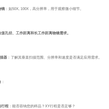
物镜
：如50X, 100X，高分辨率，用于观察微小细节。
数值孔径、工作距离和长工作距离物镜需求。
扫描器
：了解其垂直扫描范围、分辨率和速度是否满足应用需求。
台
：
与行程
：能否容纳您的样品？XY行程是否足够？