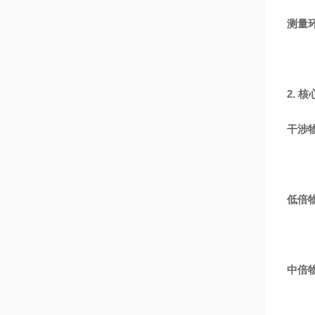
测量
2. 
干涉
低倍
中倍