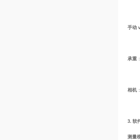
手动 v
承重
相机
3. 
测量