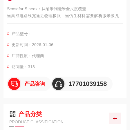
Sensofar S neox：从纳米到毫米全尺度覆盖
当集成电路线宽逼近物理极限，当仿生材料需要解析微米级孔隙
结构，传统测量设备因技术单一性逐渐暴露局限。Sensofar S ne
ox通过“四维协同测量矩阵"技术，重新定义了复杂表面形貌的测
产品型号：
量逻辑。
更新时间：2026-01-06
厂商性质：代理商
访问量：313
17701039158
产品咨询
产品分类
PRODUCT CLASSIFICATION