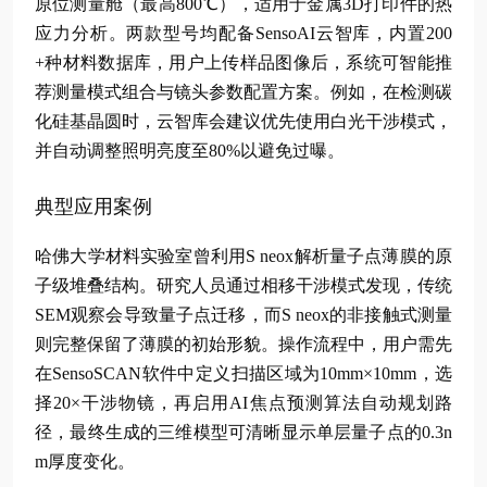
原位测量舱（最高800℃），适用于金属3D打印件的热
应力分析。两款型号均配备SensoAI云智库，内置200
+种材料数据库，用户上传样品图像后，系统可智能推
荐测量模式组合与镜头参数配置方案。例如，在检测碳
化硅基晶圆时，云智库会建议优先使用白光干涉模式，
并自动调整照明亮度至80%以避免过曝。
典型应用案例
哈佛大学材料实验室曾利用S neox解析量子点薄膜的原
子级堆叠结构。研究人员通过相移干涉模式发现，传统
SEM观察会导致量子点迁移，而S neox的非接触式测量
则完整保留了薄膜的初始形貌。操作流程中，用户需先
在SensoSCAN软件中定义扫描区域为10mm×10mm，选
择20×干涉物镜，再启用AI焦点预测算法自动规划路
径，最终生成的三维模型可清晰显示单层量子点的0.3n
m厚度变化。