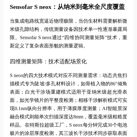
Sensofar S neox：从纳米到毫米全尺度覆盖
当集成电路线宽逼近物理极限，当仿生材料需要解析微
米级孔隙结构，传统测量设备因技术单一性逐渐暴露局
限。Sensofar S neox通过“四维协同测量矩阵"技术，重
新定义了复杂表面形貌的测量逻辑。
四维测量矩阵：技术适配场景化
S neox的四大技术模式对应不同测量需求：动态共焦扫
描模式专为陡坡/多孔材料设计，如骨植入物的86°倾角
表面；白光干涉场重建模式适用于亚纳米级超光滑表
面，如光学镜片的平整度检测；相移干涉解析模式可实
现0.1nm纵向分辨率，用于薄膜厚度测量；AI智能景深
融合模式则能单次扫描深度达8mm，覆盖毫米级粗糙度
样品。在特斯拉超级工厂，S neox每分钟完成30个电池
极片的涂层厚度检测，其三波长干涉技术同步获取表面