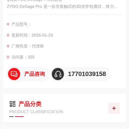
ZYGO ZeGage Pro 是一款非接触式的3D光学轮廓仪，致力于为
科研与工业领域提供表面形貌的测量方案。它基于相干扫描干涉
技术（CSI），能够对从超光滑到微粗糙的各种表面进行三维形
产品型号：
貌测量和二维轮廓分析。
更新时间：2026-01-23
厂商性质：代理商
访问量：355
17701039158
产品咨询
产品分类
PRODUCT CLASSIFICATION