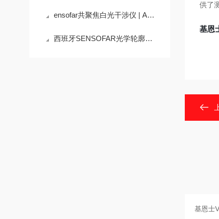
供了
ensofar共聚焦白光干涉仪 | AI多焦面叠加技术
基恩
西班牙SENSOFAR光学轮廓仪用于激光加工的砂轮表面形貌和粗糙度测量