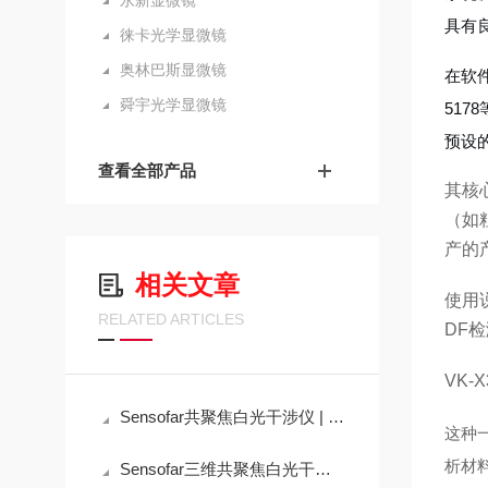
永新显微镜
具有
徕卡光学显微镜
奥林巴斯显微镜
在软
舜宇光学显微镜
51
预设
查看全部产品
其核
（如
产的
相关文章
使用
RELATED ARTICLES
DF
VK
Sensofar共聚焦白光干涉仪 | 用于生物应用的纳米压力传感器初始偏转的测量
这种
析材
Sensofar三维共聚焦白光干涉仪的优点介绍