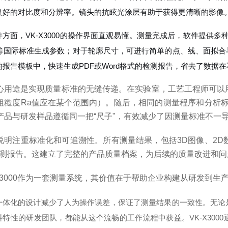
良好的对比度和分辨率。镜头的抗眩光涂层有助于获得更清晰的影像
件方面，VK-X3000的操作界面直观易懂。测量完成后，软件提供多
78等国际标准生成参数；对于轮廓尺寸，可进行简单的点、线、面拟
的报告模板中，快速生成PDF或Word格式的检测报告，省去了数据
心用途是实现质量标准的无缝传递。在实验室，工艺工程师可以用V
粗糙度Ra值应在某个范围内）。随后，相同的测量程序和分析
产品与研发样品遵循同一把“尺子"，有效减少了因测量标准不一
说明注重标准化和可追溯性。所有测量结果，包括3D图像、2D
检测报告。这建立了完整的产品质量档案，为后续的质量改进和
-X3000作为一套测量系统，其价值在于帮助企业构建从研发到
一体化的设计减少了人为操作误差，保证了测量结果的一致性。无论
料特性的研发团队，都能从这个流畅的工作流程中获益。VK-X300