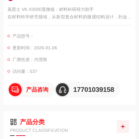
基恩士 VK-X3000显微镜：材料科研得力助手
在材料科学研究领域，从新型复合材料的微观结构设计，到金属
材料的腐蚀机制分析，再到高分子材料的老化性能研究，都离不
开对材料微观形貌、尺寸参数及动态变化的精准观测。基恩士 VK
产品型号：
-X3000 激光共聚焦显微镜凭借多模式测量能力、高分辨率成像效
果与丰富的数据分析功能，为材料科研提供全方支持，帮助科研
更新时间：2026-01-06
人员深入探索材料微观世界与宏观性能的关联。
厂商性质：代理商
访问量：537
17701039158
产品咨询
产品分类
PRODUCT CLASSIFICATION