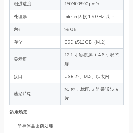
粗进速度
150/400/900 µm/s
处理器
Intel i5 四核 1.9 GHz 以上
内存
≥8 GB
存储
SSD ≥512 GB（M.2）
12.1 寸触摸屏 + 4.6 寸状态
显示屏
屏
接口
USB 2×、M.2、以太网
≥9 位，标配 3 组带通滤光
滤光片轮
片
适用场景
半导体晶圆前处理