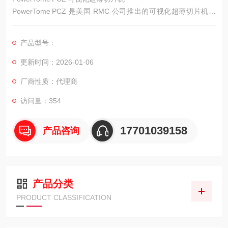
PowerTome PCZ 是美国 RMC 公司推出的可视化超薄切片机，
专为材料科学、半导体、光学薄膜等领域的微观结构分析而设
计。该仪器采用全自动轮转式切片方式，能够在 0.25 µm–50 µm
产品型号：
的厚度范围内实现精准切片，满足从粗切到精细切片的全流程需
求。
更新时间：2026-01-06
厂商性质：代理商
访问量：354
17701039158
产品咨询
产品分类
PRODUCT CLASSIFICATION