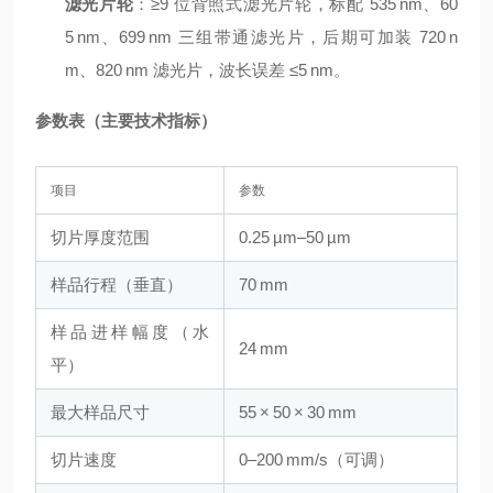
滤光片轮
：≥9 位背照式滤光片轮，标配 535 nm、60
5 nm、699 nm 三组带通滤光片，后期可加装 720 n
m、820 nm 滤光片，波长误差 ≤5 nm。
参数表（主要技术指标）
项目
参数
切片厚度范围
0.25 µm–50 µm
样品行程（垂直）
70 mm
样品进样幅度（水
24 mm
平）
最大样品尺寸
55 × 50 × 30 mm
切片速度
0–200 mm/s（可调）