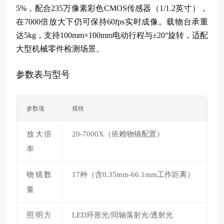
5%，配合235万像素彩色CMOS传感器（1/1.2英寸），
在7000倍放大下仍可保持60fps实时成像。载物台承重
达5kg，支持100mm×100mm电动行程与±20°旋转，适配
大型机械零件检测场景。
参数表与型号
参数项
规格
放大倍
20-7000X（依赖物镜配置）
率
物镜数
17种（含0.35mm-66.1mm工作距离）
量
照明方
LED环形光/同轴落射光/透射光