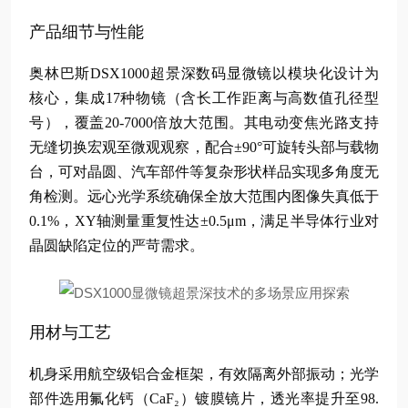
产品细节与性能
奥林巴斯DSX1000超景深数码显微镜以模块化设计为
核心，集成17种物镜（含长工作距离与高数值孔径型
号），覆盖20-7000倍放大范围。其电动变焦光路支持
无缝切换宏观至微观观察，配合±90°可旋转头部与载物
台，可对晶圆、汽车部件等复杂形状样品实现多角度无
角检测。远心光学系统确保全放大范围内图像失真低于
0.1%，XY轴测量重复性达±0.5μm，满足半导体行业对
晶圆缺陷定位的严苛需求。
用材与工艺
机身采用航空级铝合金框架，有效隔离外部振动；光学
部件选用氟化钙（CaF₂）镀膜镜片，透光率提升至98.