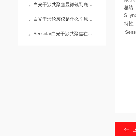
白光干涉共聚焦显微镜到底贵在哪？拆开看完你就懂了
总结
S 
白光干涉轮廓仪是什么？原理、用途与选购指南
特性
Sen
Sensofar白光干涉共聚焦在半导体晶圆表面粗糙度检测中的应用与行业标准对标