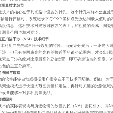
焦测量技术细节
焦技术的核心在于其光路中设置的针孔。这个针孔与样本焦点处
Z轴进行扫描时，系统记录下每个XY坐标点光强达到最大值时的
高度信息。这种技术对光散射较强的表面，如粗糙的金属、陶瓷
直测量范围也相对宽泛。
垂直扫描干涉（VSI）技术细节
I技术利用白光光源相干长度短的特性。当光束分光后，一束光照
干涉，但只有在两束光的光程差接近零的很小范围内，才会出现
像素点干涉条纹对比度最高的Z轴位置，即可确定该点的高度。V
出色的垂直分辨率。
的协同与选择
lynx的软件能够自动或根据用户指令在不同技术间切换。例如，
共聚焦模式进行快速大范围测量和定位，再针对关键的光滑区域切
台设备能够应对多种测量挑战。
关联因素
技术的实际表现均与所选物镜的数值孔径（NA）密切相关。高N
。S lynx的自动物镜转盘使得针对不同视场和分辨率需求进行切