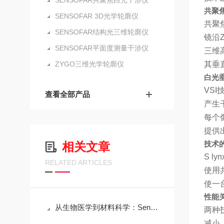
SENSOFAR共聚焦白光干涉仪
共聚
SENSOFAR 3D光学轮廓仪
共聚
SENSOFAR结构光三维轮廓仪
镜沿
SENSOFAR平面度测量干涉仪
三维
ZYGO三维光学轮廓仪
其垂
白光
VS
查看全部产品
产生
每个
提供
技术
相关文章
S 
RELATED ARTICLES
使用
使一
性能
从生物医学到材料科学：Sensofar三维共聚焦白光干涉仪的跨领域应用传奇
两种
减小