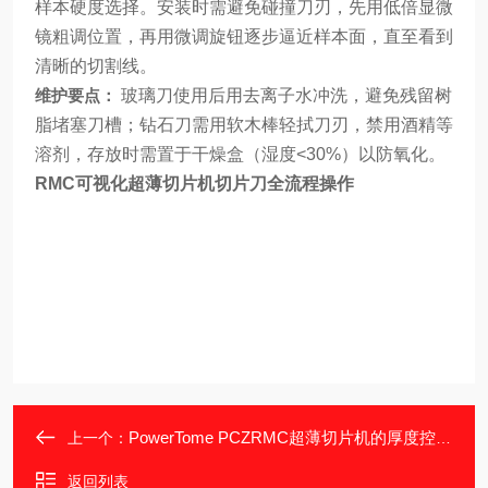
样本硬度选择。安装时需避免碰撞刀刃，先用低倍显微
镜粗调位置，再用微调旋钮逐步逼近样本面，直至看到
清晰的切割线。
维护要点：
玻璃刀使用后用去离子水冲洗，避免残留树
脂堵塞刀槽；钻石刀需用软木棒轻拭刀刃，禁用酒精等
溶剂，存放时需置于干燥盒（湿度<30%）以防氧化。
RMC可视化超薄切片机切片刀全流程操作
PowerTome PCZRMC超薄切片机的厚度控制机制详解
上一个：
返回列表