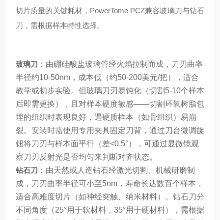
切片质量的关键耗材，PowerTome PCZ兼容玻璃刀与钻石
刀，需根据样本特性选择。
玻璃刀
：由硼硅酸盐玻璃管经火焰拉制而成，刀刃曲率
半径约10-50nm，成本低（约50-200美元/把），适合
教学或初步实验。但玻璃刀刃易钝化（切割5-10个样本
后即需更换），且对样本硬度敏感——切割环氧树脂包
埋的组织时表现良好，遇硬质样本（如骨组织）易崩
裂。安装时需使用专用夹具固定刀背，通过刀台微调旋
钮将刀刃与样本面平行（差<0.5°），可通过显微镜观
察刀刃反射光是否均匀来判断对齐状态。
钻石刀
：由天然或人造钻石经激光切割、机械研磨制
成，刀刃曲率半径可小至5nm，寿命长达数百个样本，
适合高难度切片（如神经突触、纳米材料）。钻石刀分
不同角度（25°用于软材料，35°用于硬材料），需根据