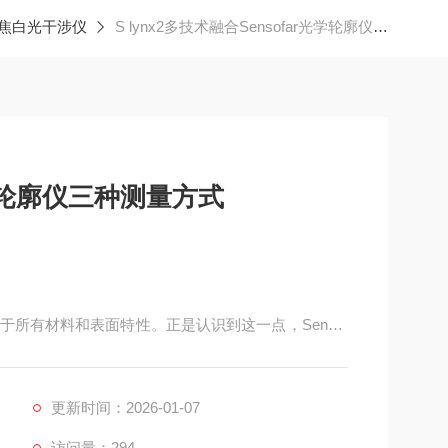
聚焦白光干涉仪
S lynx2多技术融合Sensofar光学轮廓仪三种测量方式
光学轮廓仪三种测量方式
所有材料和表面特性。正是认识到这一点，Sensof
合在一台设备中：干涉测量、共聚焦和AI多焦面叠加技术。
同的样品特性选择最合适的测量方式，从而获得更为
更新时间：2026-01-07
访问量：294