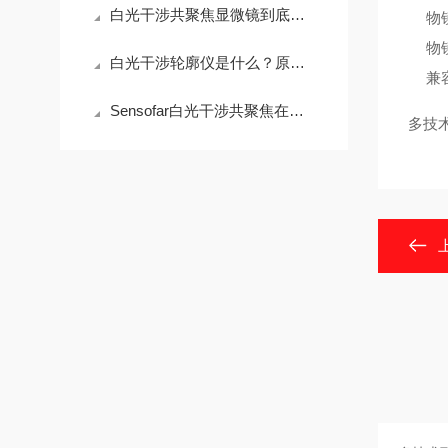
白光干涉共聚焦显微镜到底贵在哪？拆开看完你就懂了
物
物
白光干涉轮廓仪是什么？原理、用途与选购指南
兼
Sensofar白光干涉共聚焦在半导体晶圆表面粗糙度检测中的应用与行业标准对标
多技术