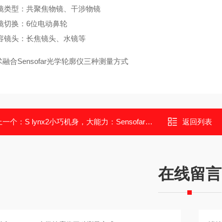
镜类型：共聚焦物镜、干涉物镜
镜切换：6位电动鼻轮
容镜头：长焦镜头、水镜等
融合Sensofar光学轮廓仪三种测量方式
上一个：
S lynx2小巧机身，大能力：Sensofar三维光学轮廓仪
返回列表
在线留言