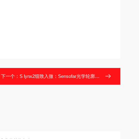
下一个：
S lynx2细致入微：Sensofar光学轮廓仪设计细节解析