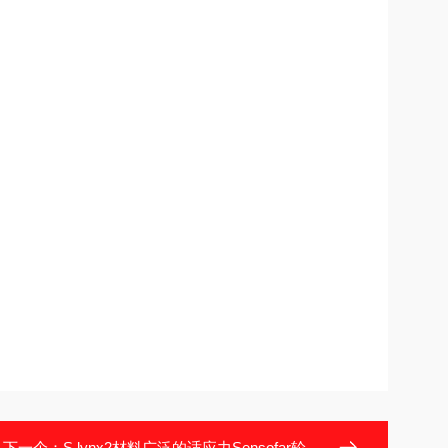
下一个：
S lynx2材料广泛的适应力Sensofar轮廓仪多行业应用