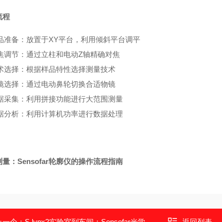
流程
品准备：放置于XY平台，利用倾斜平台调平
焦调节：通过立柱和电动Z轴精确对焦
术选择：根据样品特性选择测量技术
镜选择：通过电动鼻轮切换合适物镜
据采集：利用拼接功能进行大范围测量
据分析：利用计算机功率进行数据处理
量：Sensofar轮廓仪的操作流程指南
上一个：
S lynx2实验室到车间：Sensofar光学轮廓仪灵活性
返回列表