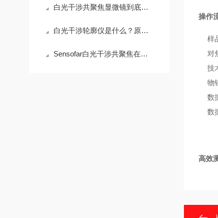
白光干涉共聚焦显微镜到底贵在哪？拆开看完你就懂了
操作
白光干涉轮廓仪是什么？原理、用途与选购指南
样
对
Sensofar白光干涉共聚焦在半导体晶圆表面粗糙度检测中的应用与行业标准对标
技
物
数
数
高效测