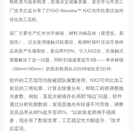
粗糙度与面形精度，直接决定成像质量。某光学元件加工
厂技术总监分享了ZYGO Nexview™ NX2光学轮廓仪如何
优化加工流程。
该厂主要生产红外光学棱镜，材料为锗晶体（硬度低、易
损伤）。过去使用接触式轮廓仪，检测时探针压迫导致样
品表面产生微裂纹，废品率约5%。引入NX2后，非接触式
测量
解决了这一问题，同时扫描速度提升3倍——单块棱镜
（50mm×50mm）的面形检测从10分钟缩短至3分钟。
软件的工艺指导功能被团队频繁使用。NX2可对比加工
前后的三维轮廓，计算去除量分布，帮助工程师调整抛
光参数。例如，某批次棱镜存在局部“塌边"问题，软件
通过分析轮廓数据，发现是抛光布转速不均导致，调整
后良品率从88%提升至95%。“以前靠老师傅手感调
参，现在有了数据支撑，工艺稳定性大幅提升。"技术
总监说。