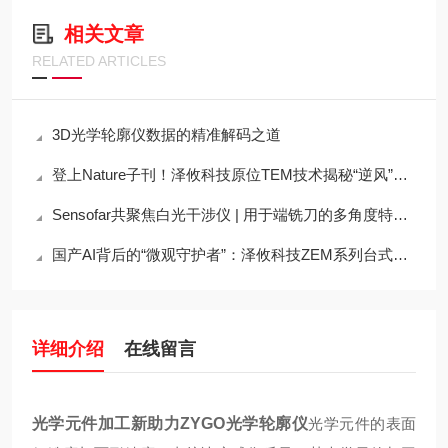
相关文章
RELATED ARTICLES
3D光学轮廓仪数据的精准解码之道
登上Nature子刊！泽攸科技原位TEM技术揭秘“逆风”原子迁移奇观
Sensofar共聚焦白光干涉仪 | 用于端铣刀的多角度特性描述
国产AI背后的“微观守护者”：泽攸科技ZEM系列台式扫描电镜
详细介绍
在线留言
光学元件加工新助力ZYGO光学轮廓仪
光学元件的表面