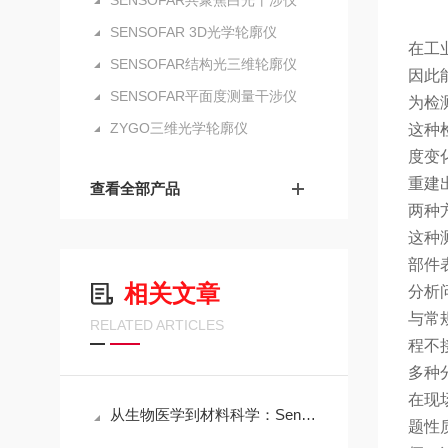
SENSOFAR共聚焦白光干涉仪
SENSOFAR 3D光学轮廓仪
在工
SENSOFAR结构光三维轮廓仪
因此
SENSOFAR平面度测量干涉仪
为检
ZYGO三维光学轮廓仪
这种
度变
重建
查看全部产品
两种
这种
部件
相关文章
分析
与常
RELATED ARTICLES
程不
多种
在现
从生物医学到材料科学：Sensofar三维共聚焦白光干涉仪的跨领域应用传奇
题性