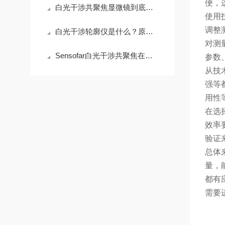
便，
白光干涉共聚焦显微镜到底贵在哪？拆开看完你就懂了
使用
调整
白光干涉轮廓仪是什么？原理、用途与选购指南
对测
Sensofar白光干涉共聚焦在半导体晶圆表面粗糙度检测中的应用与行业标准对标
参数
从技
强等
用性
在选
效率
验证
总体
量，
都有
需要