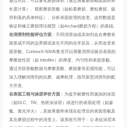
通过对比，可以量化磨损体积（通过测量磨痕截面面积和
长度计算）、观察磨损形貌（如粘着磨损、磨粒磨损、疲
劳剥落的具体特征）、分析表面纹理的改变。这些数据是
验证和修正磨损理论模型（如Archard磨损方程）的基础。
在润滑剂性能评估方面
：不同润滑油或添加剂会在摩擦表
面形成不同的边界膜或发生不同的化学反应，从而改变表
面形貌。ContourX-500布鲁克可以测量润滑试验后表面的
摩擦改性层（如 tribofilm）的厚度、均匀性和表面形貌。
通过关联形貌数据与摩擦系数、磨损量等宏观性能，可以
深入理解润滑剂的抗磨、减摩机理，指导新型润滑剂的配
方开发。
在表面工程与涂层评价方面
：为提升耐磨性而施加的涂层
（如DLC、TiN、热喷涂涂层）或进行的表面处理（如渗
氮、激光淬火），其效果最终体现在处理后的表面形貌及
其在磨损过程中的演变上。该系统可用于：1) 表征涂层本