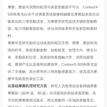
摩擦、磨损与润滑的机理与表面形貌密不可分。ContourX-
500布鲁克白光干涉测量系统能够精确量化摩擦副表面在试
验前后的三维形貌演变，为摩擦学研究提供关键的形貌数
据，助力理解磨损机制、评估润滑效果和开发新型耐磨材
料。
摩擦学是研究相对运动表面间相互作用、摩擦、磨损和润
滑的科学。表面形貌参数，如粗糙度、纹理方向、峰谷分
布、承载面积比等，直接影响着接触力学、润滑油膜形
成、磨屑产生以及最终的磨损率。ContourX-500布鲁克提
供了非接触、高分辨率的三维形貌测量能力，使其成为摩
擦学实验室
的
表征工具。
在基础摩擦机理研究方面
：研究人员使用该设备精确测量
摩擦副（如球-盘、销-盘）在试验前的初始表面形貌。在
可控的摩擦磨损试验后，再次测量同一区域的形貌变化。