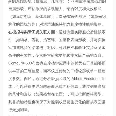
身的原始形貌（粗糙度、孔隙等）；2) 测量涂层磨损后的
磨痕形貌，评估涂层的承载能力、结合强度和失效模式
（如涂层剥落、基体暴露）；3) 研究表面纹理（如激光织
构化的凹坑阵列）对润滑油保持能力和摩擦性能的影响。
在模拟与实际工况关联方面
：通过测量实际服役后机械零
件（如轴承、齿轮、活塞环）的磨损表面形貌，并与实验
室加速试验的结果进行对比，可以校准和验证实验室测试
条件的有效性，使实验室研究更能预测实际产品的寿命。
ContourX-500布鲁克在摩擦学应用中的优势在于其能够提
供丰富的三维信息，而不仅是传统的二维轮廓或单一粗糙
度参数。例如，通过分析磨损区域的 Abbott-Firestone 曲
线，可以获得更详细的表面承载面积信息；通过测量磨屑
的尺寸和形状（如果残留在表面），可以推断磨损类型。
其非接触特性也确保了对脆弱或已发生变化的磨损表面进
行无损测量。