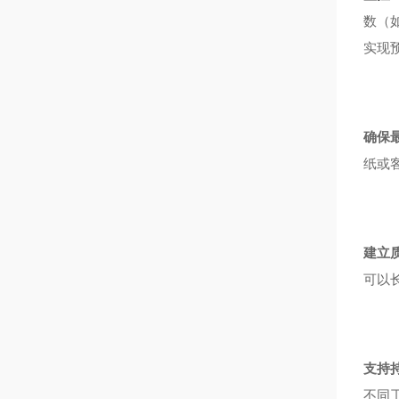
数（
实现
确保
纸或
建立
可以
支持
不同