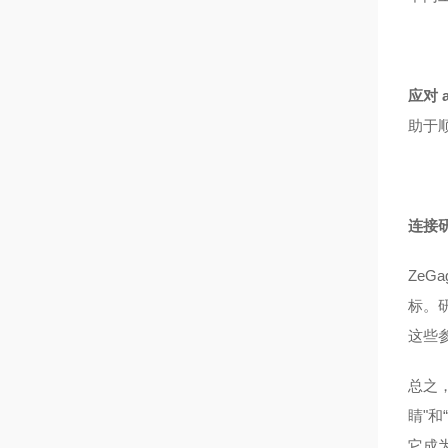
应对 
助于
连接
Ze
标。
这些
总之，
睛"
它成