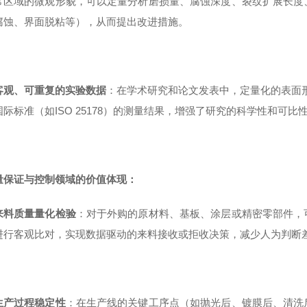
常区域的微观形貌，可以定量分析磨损量、腐蚀深度、裂纹扩展长度
腐蚀、界面脱粘等），从而提出改进措施。
客观、可重复的实验数据
：在学术研究和论文发表中，定量化的表面形貌
际标准（如ISO 25178）的测量结果，增强了研究的科学性和可比
量保证与控制领域的价值体现：
来料质量量化检验
：对于外购的原材料、基板、涂层或精密零部件，
进行客观比对，实现数据驱动的来料接收或拒收决策，减少人为判断
生产过程稳定性
：在生产线的关键工序点（如抛光后、镀膜后、清洗