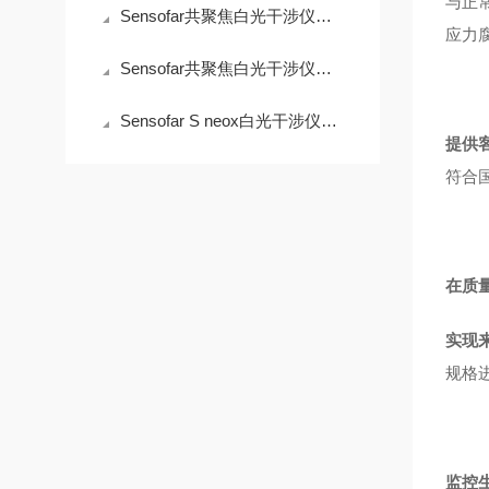
与正
Sensofar共聚焦白光干涉仪：高精度测量的行业先锋
应力
Sensofar共聚焦白光干涉仪对印刷电路板的分析
Sensofar S neox白光干涉仪在微电子封装测量中的价值
提供
符合国
在质
实现
规格
监控