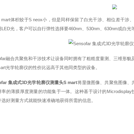
 mart体积较于S neox小，但是同样保留了白光干涉、相位差干涉、
LED光，客户可以自行弹性选择要460nm、530nm、630nm或白
nsofar融合共聚焦和干涉技术让设备同时拥有了粗糙度量测、三维形
mart光学轮廓仪的性价比远高于其他同类型的设备。
sofar 集成式3D光学轮廓仪测量头S mart
将显微图像、共聚焦图像、共
辨率的薄膜厚度测量的功能集于一体。这种基于设计的Microdisp
并选好测量方式就能快速准确地获得所需的信息。