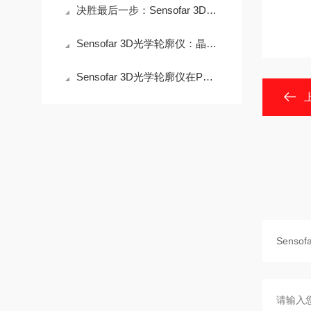
决胜最后一步：Sensofar 3D光学轮廓仪如何为先进封装“微Bump”精准把关
Sensofar 3D光学轮廓仪：晶圆胶与MEMS器件的精密测量利器
Sensofar 3D光学轮廓仪在PCB表面测量中的应用