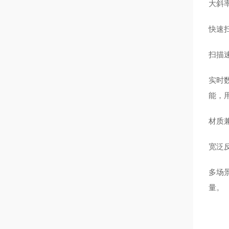
大斜
快速
扫描速
实时
能，
材质
宽泛
多场
量。