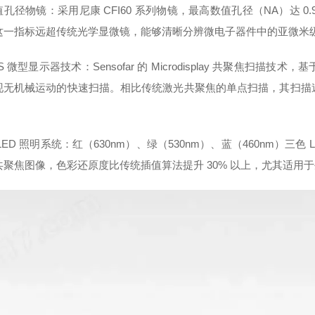
孔径物镜：采用尼康 CFI60 系列物镜，最高数值孔径（NA）达 0.9
这一指标远超传统光学显微镜，能够清晰分辨微电子器件中的亚微米
oS 微型显示器技术：Sensofar 的 Microdisplay 共聚焦扫
现无机械运动的快速扫描。相比传统激光共聚焦的单点扫描，其扫描速
。
LED 照明系统：红（630nm）、绿（530nm）、蓝（460nm）
共聚焦图像，色彩还原度比传统插值算法提升 30% 以上，尤其适用