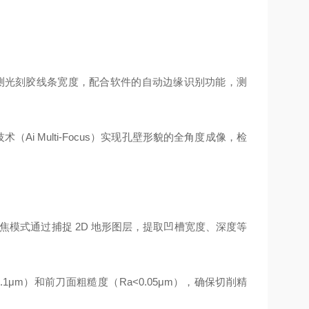
精确检测光刻胶线条宽度，配合软件的自动边缘识别功能，测
Ai Multi-Focus）实现孔壁形貌的全角度成像，检
聚焦模式通过捕捉 2D 地形图层，提取凹槽宽度、深度等
μm）和前刀面粗糙度（Ra<0.05μm），确保切削精