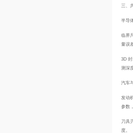
三、
半导
临界尺
量误差
3D 
测深度
汽车
发动
参数
刀具
度。