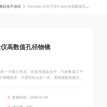
聚焦白光干涉仪
Sensofar 白光干涉S neox仪高数值孔径物镜
neox仪高数值孔径物镜
孔径物镜 的一大核心亮点。在其传感器头中，巧妙集成了干
多种*测量技术。只需轻松点击一次，系统便能依据当前
适配的优良技术。
更新时间：2026-01-04
访问量：600