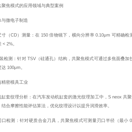
共聚焦模式的应用领域与典型案例
体与微电子制造
寸（CD）测量：在 150 倍物镜下，横向分辨率 0.10μm 可
 < 2%。
封装检测：针对 TSV（硅通孔）结构，共聚焦模式可通过多焦面叠加技术（
达 100μm。
与精密模具工业
机缸套纹理分析：在汽车发动机缸套的激光纹理加工中，S neox 共
，结合摩擦性能评估算法，优化纹理设计以提升润滑效率。
刃口检测：针对硬质合金刀具，共聚焦模式可测量刃口半径（最小 0.1