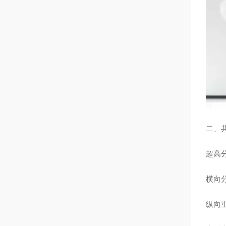
二、
超高
横向分
纵向