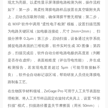
现尤为亮眼。以柔性显示屏薄膜电路检测为例，操作流程
如下：第一步，将柔性薄膜电路样品放置在真空吸附夹具
上，启动负压吸附功能，确保薄膜平整无褶皱；第二步，
在 MXP 软件中调用 “柔性电子检测" 模板，设置扫描范围
为电路关键区域（如电极连接处，尺寸 2mm×2mm）、扫
描分辨率 0.2μm；第三步，启动扫描，设备通过光学系统
捕捉电路表面的三维轮廓，软件实时生成 3D 图像；第四
步，扫描完成后，软件自动分析电路电极的高度差（判断
是否存在虚焊）、表面粗糙度（评估导电性能），并生成
检测报告，若发现电度差超过 5μm（可能导致接触不
良），软件会自动标记该区域，帮助研发人员优化薄膜电
路制备工艺。
在生物医学材料领域，ZeGage Pro 可用于人工关节表面纹
理检测。将人工关节样品固定在旋转式夹具上，设置 “环形
扫描" 模式，扫描路径覆盖关节摩擦面（周长 50mm）；