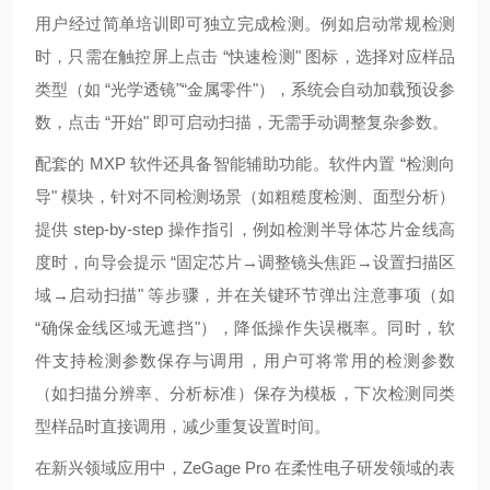
用户经过简单培训即可独立完成检测。例如启动常规检测
时，只需在触控屏上点击 “快速检测" 图标，选择对应样品
类型（如 “光学透镜"“金属零件"），系统会自动加载预设参
数，点击 “开始" 即可启动扫描，无需手动调整复杂参数。
配套的 MXP 软件还具备智能辅助功能。软件内置 “检测向
导" 模块，针对不同检测场景（如粗糙度检测、面型分析）
提供 step-by-step 操作指引，例如检测半导体芯片金线高
度时，向导会提示 “固定芯片→调整镜头焦距→设置扫描区
域→启动扫描" 等步骤，并在关键环节弹出注意事项（如
“确保金线区域无遮挡"），降低操作失误概率。同时，软
件支持检测参数保存与调用，用户可将常用的检测参数
（如扫描分辨率、分析标准）保存为模板，下次检测同类
型样品时直接调用，减少重复设置时间。
在新兴领域应用中，ZeGage Pro 在柔性电子研发领域的表