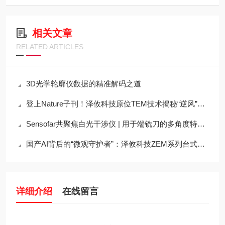
相关文章
RELATED ARTICLES
3D光学轮廓仪数据的精准解码之道
登上Nature子刊！泽攸科技原位TEM技术揭秘“逆风”原子迁移奇观
Sensofar共聚焦白光干涉仪 | 用于端铣刀的多角度特性描述
国产AI背后的“微观守护者”：泽攸科技ZEM系列台式扫描电镜
详细介绍
在线留言